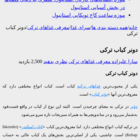
در بخش آسیایی استانبول
موزه ساعت کاخ توپکاپی استانبول
/
همه دسته بندی ها
/
سرای غذا
/
معرفی غذاهای ترکی
/
دونر کباب
ی
ر کباب ترکی
 علیزاده
معرفی غذاهای ترکی
نظری بدهید
2,500 بازدید
 کباب ترکی
از محبوب‌ترین
غذاهای ترکیه
کباب است. کباب انواع مختلفی دارد که
‌ترین آنها «
دؤنر کباب
» است.
ر ترکی به معنای چرخیدن است. البته این نوع از کباب در واقع فست‌فود
ار می‌رود و در ساندویچی‌ها به همراه سبزیجات تازه سرو می‌شود.
کیه کباب انواع مختلفی دارد. اما معروف‌ترین کباب «
کباب اسکندر
» (Iskender
Kebap) است. چاشنی، یکی از اصلی‌ترین بخش‌های یک کباب عالی به‌ حساب