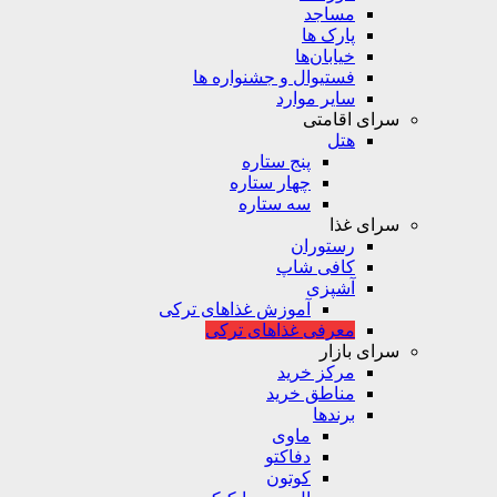
مساجد
پارک ها
خیابان‌ها
فستیوال و جشنواره ها
سایر موارد
سرای اقامتی
هتل
پنج ستاره
چهار ستاره
سه ستاره
سرای غذا
رستوران
کافی شاپ
آشپزی
آموزش غذاهای ترکی
معرفی غذاهای ترکی
سرای بازار
مرکز خرید
مناطق خرید
برندها
ماوی
دفاکتو
کوتون