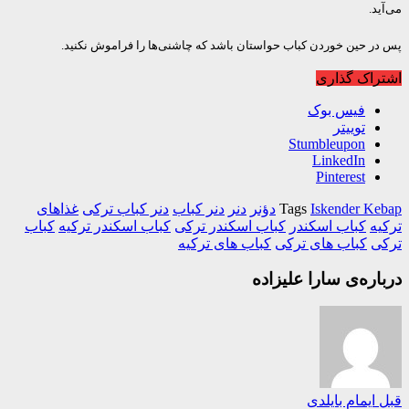
د.
ر حین خوردن کباب حواستان باشد که چاشنی‌ها را فراموش نکنید.
اک گذاری
فیس بوک
توییتر
Stumbleupon
LinkedIn
Pinterest
Iskender K
Tags
دؤنر
دنر
دنر کباب
دنر کباب ترکی
غذاهای
ه
کباب اسکندر
کباب اسکندر ترکی
کباب اسکندر ترکیه
کباب
ی
کباب های ترکی
کباب های ترکیه
ره‌ی سارا علیزاده
ایمام بایلدی