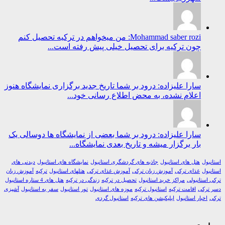
Mohammad saber rozi: من میخواهم در ترکیه تحصیل کنم
چون ترکیه برای تحصیل خیلی پیش رفته است...
سارا علیزاده: درود بر شما تاریخ جدید برگزاری نمایشگاه هنوز
اعلام نشده، به محض اطلاع رسانی خود...
سارا علیزاده: درود بر شما بعضی از نمایشگاه ها دوسالی یک
بار برگزار میشه و تاریخ بعدی نمایشگاه...
ول
هتل های استانبول
جاذبه های گردشگری استانبول
نمایشگاه های استانبول
دیدنی های
ول
غذای ترکی
آموزش زبان ترکی
آموزش غذای ترکی
هتلهای استانبول
ترکیه
آموزش زبان
استانبولی
مراکز خرید استانبول
تحصیل در ترکیه
زندگی در ترکیه
هتل های 4 ستاره استانبول
رکی
اقامت ترکیه
استانبول ترکیه
موزه های استانبول
تور استانبول
سفر به استانبول
آشپزی
اخبار استانبول
اپلیکیشن های ترکیه
استانبول گردی