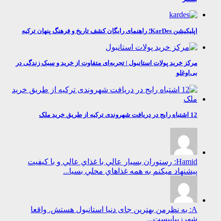
اپلیکیشن KarDes؛ راهنمای رایگان کشف تاریخ و فرهنگ پنهان ترکیه
مرکز خرید پولات استانبول | تجربه‌ای متفاوت از خرید و سبک زندگی در
بی‌اوغلو
12 اشتباه رایج در دریافت شهروندی ترکیه از طریق خرید ملک
Hamid: رستوران بسيار عالي با غذاي عالي و با كيفيت
پيشنهاد ميكنم به همه غذاهاي محلي بسيا...
A: به نظرمن بهترین جای دنیا استانبول هستش. واقعا
شهرزیباییست...