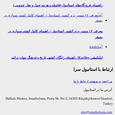
راهنمای فرودگاه‌های استانبول (فاصله و هزینه حمل و نقل عمومی)
معرفی ۱۶ مسیر برتر کشتی استانبول | راهنمای کامل کشتی‌سواری در
بسفر
اپلیکیشن KarDes؛ راهنمای رایگان کشف تاریخ و فرهنگ پنهان ترکیه
اط با استانبول سرا
عه به صفحه ارتباط با ما
ما در استانبول:
Halkalı Merkez, Istanbulsara, Posta Sk. No:5, 34303 Küçükçekmece/İsta
Tu
site@istanbulsara