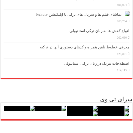
806,024
تماشای فیلم ها و سریال های ترکی با اپلیکیشن Puhutv
263,794
انواع کفش ها به زبان ترکی استانبولی
202,060
معرفی خطوط تلفن همراه و کدهای دستوری آنها در ترکیه
125,861
اصطلاحات تبریک در زبان ترکی استانبولی
114,115
سرای تی وی