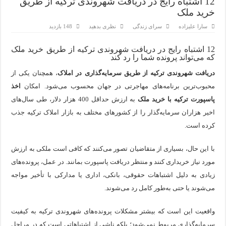
اپلیکیشن KarDes؛ راهنمای رایگان کشف تاریخ و فرهنگ پنهان ترکیه
12 اشتباه رایج در دریافت شهروندی ترکیه از طریق
خرید ملک
مرکز خرید پولات استانبول | تجربه‌ای متفاوت از خرید و سبک زندگ
سارا علیزاده
سرای زندگی
نظری بدهید
148 بازدید
12 اشتباه رایج در دریافت شهروندی ترکیه از طریق خرید ملک
12 اشتباه رایج در دریافت شهروندی ترکیه از طریق خرید ملک
که می‌تواند پرونده شما را رد کند
ویژگی‌های رفتاری و اجتماعی در زبان ترکی استانبولی
دریافت شهروندی ترکیه از طریق سرمایه‌گذاری در املاک
، همچنان یکی از
ویژگی‌های منفی شخصیت در زبان ترکی استانبولی
محبوب‌ترین برنامه‌های مهاجرتی در جهان محسوب می‌شود. امکان
اخذ
پاسپورت ترکیه با خرید ملک
به ارزش حداقل 400 هزار دلار، طی سال‌های
ویژگی‌های مثبت شخصیت در زبان ترکی استانبولی
اخیر هزاران سرمایه‌گذار را از کشورهای مختلف به بازار املاک ترکیه جذب
موزه افسانه‌های کارتال استانبول؛ سفری به دنیای قصه‌ها در بخ
کرده است.
موزه ساعت کاخ توپکاپی استانبول
با این حال، بسیاری از متقاضیان تصور می‌کنند که کافی است ملکی به ارزش
مورد نیاز خریداری کنند و منتظر دریافت پاسپورت بمانند. در عمل، پرونده‌های
زیادی به دلیل اشتباهات حقوقی، بانکی، اداری یا مدارکی با تأخیر مواجه
می‌شوند یا حتی به‌طور کامل رد می‌شوند.
واقعیت این است که بیشتر مشکلات پرونده‌های شهروندی ترکیه به کیفیت
سرمایه‌گذاری مربوط نمی‌شود؛ بلکه ناشی از اشتباهاتی است که در مراحل