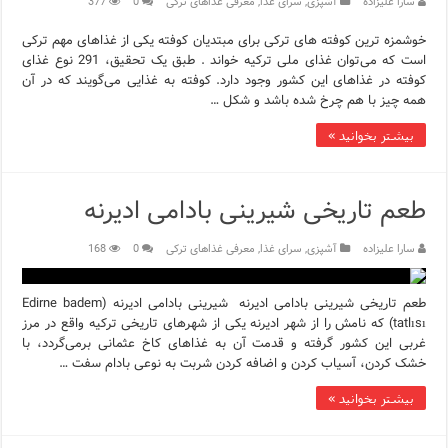
سارا علیزاده
آشپزی
,
سرای غذا
,
معرفی غذاهای ترکی
0
377
خوشمزه ترین کوفته های ترکی برای مبتدیان کوفته یکی از غذاهای مهم ترکی
است که می‌توان غذای ملی ترکیه خواند . طبق یک تحقیق، 291 نوع غذای
کوفته در غذاهای این کشور وجود دارد. کوفته به غذایی می‌گویند که در آن
همه چیز با هم چرخ شده باشد و شکل …
بیشتر بخوانید »
طعم تاریخی شیرینی بادامی ادیرنه
سارا علیزاده
آشپزی
,
سرای غذا
,
معرفی غذاهای ترکی
0
168
طعم تاریخی شیرینی بادامی ادیرنه شیرینی بادامی ادیرنه (Edirne badem
tatlısı) که نامش را از شهر ادیرنه یکی از شهرهای تاریخی ترکیه واقع در مرز
غربی این کشور گرفته و قدمت آن به غذاهای کاخ عثمانی برمی‌گردد، با
خشک کردن، آسیاب کردن و اضافه کردن شربت به نوعی بادام سفت …
بیشتر بخوانید »