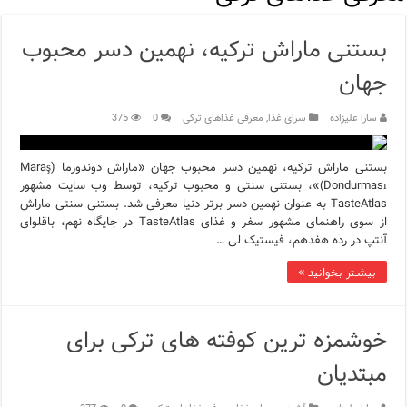
اپلیکیشن KarDes؛ راهنمای رایگان کشف تاریخ و فرهنگ پنهان ترکیه
بستنی ماراش ترکیه، نهمین دسر محبوب
مرکز خرید پولات استانبول | تجربه‌ای متفاوت از خرید و سبک زندگی
جهان
12 اشتباه رایج در دریافت شهروندی ترکیه از طریق خرید ملک
سارا علیزاده
سرای غذا
,
معرفی غذاهای ترکی
0
375
ویژگی‌های رفتاری و اجتماعی در زبان ترکی استانبولی
بستنی ماراش ترکیه، نهمین دسر محبوب جهان «ماراش دوندورما (Maraş
ویژگی‌های منفی شخصیت در زبان ترکی استانبولی
Dondurması)»، بستنی سنتی و محبوب ترکیه، توسط وب سایت مشهور
TasteAtlas به عنوان نهمین دسر برتر دنیا معرفی شد. بستنی سنتی ماراش
ویژگی‌های مثبت شخصیت در زبان ترکی استانبولی
از سوی راهنمای مشهور سفر و غذای TasteAtlas در جایگاه نهم، باقلوای
آنتپ در رده هفدهم، فیستیک لی …
موزه افسانه‌های کارتال استانبول؛ سفری به دنیای قصه‌ها در بخ
بیشتر بخوانید »
موزه ساعت کاخ توپکاپی استانبول
خوشمزه ترین کوفته های ترکی برای
مبتدیان