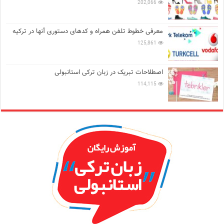
202,066
معرفی خطوط تلفن همراه و کدهای دستوری آنها در ترکیه
125,861
اصطلاحات تبریک در زبان ترکی استانبولی
114,115