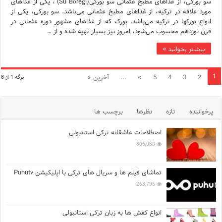
سو بورکی، از غذاهای مطبخ عثمانی سو بورکی(Su Böreği) ، یکی از غذاهای
مورد علاقه در ترکیه، از غذاهای مطبخ عثمانی می‌باشد. سو بورکی، یکی از
انواع بورکها در ترکیه می‌باشد. بورک که از غذاهای مشهور دوره عثمانی در
قرن نوزدهم محسوب می‌شود، امروز نیز بسیار تهیه شده و از …
بیشتر بخوانید »
1
2
3
4
5
»
...
آخرین »
برگه 1 از 8
پرخواننده
تازه
نظرها
برچسب ها
اصطلاحات عاشقانه ترکی استانبولی
806,030
تماشای فیلم ها و سریال های ترکی با اپلیکیشن Puhutv
263,796
انواع کفش ها به زبان ترکی استانبولی