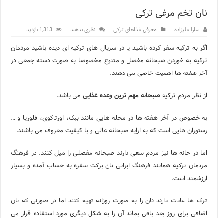
نان تخم مرغی ترکی
مرکز خرید پولات استانبول | تجربه‌ای متفاوت از خرید و سبک زندگی
سارا علیزاده
معرفی غذاهای ترکی
نظری بدهید
1,313 بازدید
12 اشتباه رایج در دریافت شهروندی ترکیه از طریق خرید ملک
اگر به ترکیه سفر کرده باشید یا در سریال های ترکیه ای دیده باشید مردمان
ویژگی‌های رفتاری و اجتماعی در زبان ترکی استانبولی
ترکیه به خوردن صبحانه مفصل و متنوع مخصوصا به صورت دسته جمعی در
ویژگی‌های منفی شخصیت در زبان ترکی استانبولی
آخر هفته ها اهمیت خاصی می دهند.
ویژگی‌های مثبت شخصیت در زبان ترکی استانبولی
از نظر مردم ترکیه
صبحانه مهم ترین وعده غذایی
می باشد.
موزه افسانه‌های کارتال استانبول؛ سفری به دنیای قصه‌ها در بخ
به خصوص در آخر هفته ها در محله هایی مانند ببک، اورتاکوی، فلوریا و …
رستوران هایی است که به اراِیه صبحانه عالی و با کیفیت معروف می باشند.
موزه ساعت کاخ توپکاپی استانبول
اجاره خانه در استانبول چگونه است؟ راهنمای کامل در سال 2026
اما در خانه ها نیز مردم سعی دارند صبحانه مفصلی را میل کنند. در فرهنگ
مردمان ترکیه همانند فرهنگ ایرانی نان برکت سفره به حساب آمده و بسیار
ارزشمند است.
ترک ها عادت دارند نان را به صورت روزانه تهیه کنند اما در صورتی که نان
اضافی برای روز بعد باقی بماند آن را به شکل دیگری مورد استفاده قرار می