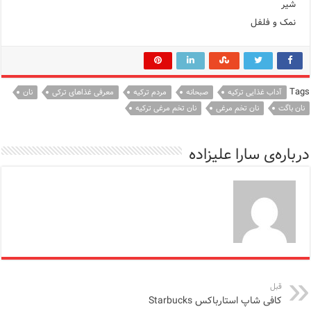
شیر
نمک و فلفل
Tags
آداب غذایی ترکیه
صبحانه
مردم ترکیه
معرفی غذاهای ترکی
نان
نان باگت
نان تخم مرغی
نان تخم مرغی ترکیه
درباره‌ی سارا علیزاده
قبل
کافی شاپ استارباکس Starbucks