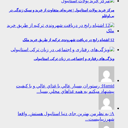
مرکز خرید پولات استانبول | تجربه‌ای متفاوت از خرید و سبک زندگی در
بی‌اوغلو
12 اشتباه رایج در دریافت شهروندی ترکیه از طریق خرید ملک
ویژگی‌های رفتاری و اجتماعی در زبان ترکی استانبولی
Hamid: رستوران بسيار عالي با غذاي عالي و با كيفيت
پيشنهاد ميكنم به همه غذاهاي محلي بسيا...
A: به نظرمن بهترین جای دنیا استانبول هستش. واقعا
شهرزیباییست...