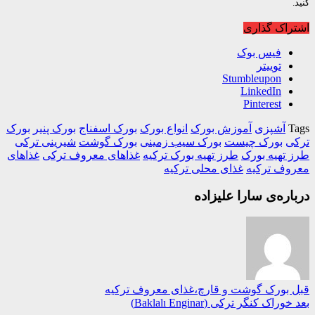
اک گذاری
فیس بوک
توییتر
Stumbleupon
LinkedIn
Pinterest
آشپزی
آموزش بورک
انواع بورک
بورک اسفناج
بورک پنیر
بورک
ی
بورک چیست
بورک سیب زمینی
بورک گوشت
شیرینی ترکی
تهیه بورک
طرز تهیه بورک ترکیه
غذاهای معروف ترکی
غذاهای
وف ترکیه
غذای محلی ترکیه
ره‌ی سارا علیزاده
بورک گوشت و قارچ،غذای معروف ترکیه
راک کنگر ترکی (Baklalı Enginar)