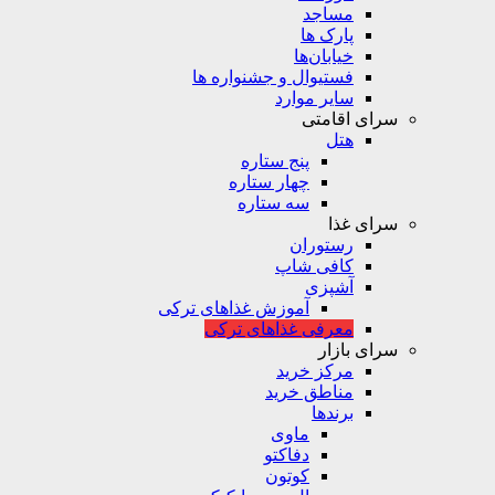
مساجد
پارک ها
خیابان‌ها
فستیوال و جشنواره ها
سایر موارد
سرای اقامتی
هتل
پنج ستاره
چهار ستاره
سه ستاره
سرای غذا
رستوران
کافی شاپ
آشپزی
آموزش غذاهای ترکی
معرفی غذاهای ترکی
سرای بازار
مرکز خرید
مناطق خرید
برندها
ماوی
دفاکتو
کوتون