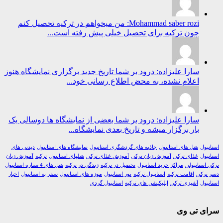
Mohammad saber rozi: من میخواهم در ترکیه تحصیل کنم
چون ترکیه برای تحصیل خیلی پیش رفته است...
سارا علیزاده: درود بر شما تاریخ جدید برگزاری نمایشگاه هنوز
اعلام نشده، به محض اطلاع رسانی خود...
سارا علیزاده: درود بر شما بعضی از نمایشگاه ها دوسالی یک
بار برگزار میشه و تاریخ بعدی نمایشگاه...
ول
هتل های استانبول
جاذبه های گردشگری استانبول
نمایشگاه های استانبول
دیدنی های
ول
غذای ترکی
آموزش زبان ترکی
آموزش غذای ترکی
هتلهای استانبول
ترکیه
آموزش زبان
استانبولی
مراکز خرید استانبول
تحصیل در ترکیه
زندگی در ترکیه
هتل های 4 ستاره استانبول
رکی
اقامت ترکیه
استانبول ترکیه
تور استانبول
موزه های استانبول
سفر به استانبول
اخبار
ول
آشپزی ترکی
اپلیکیشن های ترکیه
استانبول گردی
ی تی وی