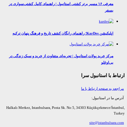
معرفی ۱۶ مسیر برتر کشتی استانبول | راهنمای کامل کشتی‌سواری در
بسفر
اپلیکیشن KarDes؛ راهنمای رایگان کشف تاریخ و فرهنگ پنهان ترکیه
مرکز خرید پولات استانبول | تجربه‌ای متفاوت از خرید و سبک زندگی در
بی‌اوغلو
اط با استانبول سرا
عه به صفحه ارتباط با ما
ما در استانبول:
Halkalı Merkez, Istanbulsara, Posta Sk. No:5, 34303 Küçükçekmece/İsta
Tu
site@istanbulsara