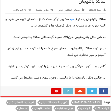
سالاد پاتلیجان
اپلیکیشن KarDes؛ راهنمای رایگان کشف تاریخ و فرهنگ پنهان ترکیه
سارا علیزاده
معرفی غذاهای ترکی
نظری بدهید
2,573 بازدید
مرکز خرید پولات استانبول | تجربه‌ای متفاوت از خرید و سبک زندگی
سالاد پاتیلجان
یک نوع
مزه
مشهور دیگر است که از بادمجان تهیه می شود و
البته نمونه های مشابه در دیگر فرهنگ ها و کشورها دارد.
12 اشتباه رایج در دریافت شهروندی ترکیه از طریق خرید ملک
ویژگی‌های رفتاری و اجتماعی در زبان ترکی استانبولی
به طور مثال بادریجنیس خیزیلالا، نمونه گرجستانی سالاد پاتلیجان است.
ویژگی‌های منفی شخصیت در زبان ترکی استانبولی
برای تهیه
سالاد پاتلیجان
، بادمجان سرخ شده را له کرده و با روغن زیتون،
آبلیمو و سیر مخلوط می کنند.
ویژگی‌های مثبت شخصیت در زبان ترکی استانبولی
گاهی ارده، گوجه فرنگی ریز شده و فلفل سبز را نیز به این ترکیب می افزایند.
موزه افسانه‌های کارتال استانبول؛ سفری به دنیای قصه‌ها در بخ
موزه ساعت کاخ توپکاپی استانبول
در حالتی دیگر، بادمجان را با ماست، روغن زیتون و سیر مخلوط می کنند.
Tags
PATLICAN SALATASI
آموزش انواع سالاد ترکی
آموزش سالادهای ترکی
انواع سالاد
انواع مزه
انواع مزه ترکیه
سالاد پاتلیجان
سالادبار