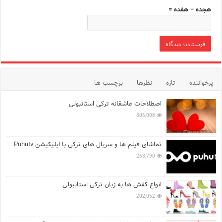
هجده − هفده =
پرخواننده
تازه
نظرها
برچسب ها
اصطلاحات عاشقانه ترکی استانبولی
806,008
تماشای فیلم ها و سریال های ترکی با اپلیکیشن Puhutv
263,790
انواع کفش ها به زبان ترکی استانبولی
202,052