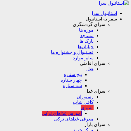
استانبول سرا
سفر به استانبول
سرای گردشگری
موزه ها
مساجد
پارک ها
خیابان‌ها
فستیوال و جشنواره ها
سایر موارد
سرای اقامتی
هتل
پنج ستاره
چهار ستاره
سه ستاره
سرای غذا
رستوران
کافی شاپ
آشپزی
آموزش غذاهای ترکی
معرفی غذاهای ترکی
سرای بازار
مرکز خرید