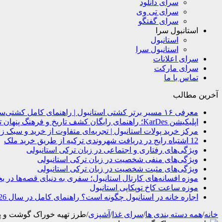
سرای دانلود
سرای تی وی
سرای گفتگو
استانبول سرا
استانبول
استانبول سرا
سرای اعلانات
سرای مارکت
تماس با ما
آخرین مطالب
معرفی ۱۶ مسیر برتر کشتی استانبول | راهنمای کامل کشتی‌سواری در بسفر
اپلیکیشن KarDes؛ راهنمای رایگان کشف تاریخ و فرهنگ پنهان ترکیه
مرکز خرید پولات استانبول | تجربه‌ای متفاوت از خرید و سبک زن
12 اشتباه رایج در دریافت شهروندی ترکیه از طریق خرید ملک
ویژگی‌های رفتاری و اجتماعی در زبان ترکی استانبولی
ویژگی‌های منفی شخصیت در زبان ترکی استانبولی
ویژگی‌های مثبت شخصیت در زبان ترکی استانبولی
موزه افسانه‌های کارتال استانبول؛ سفری به دنیای قصه‌ها در ب
موزه ساعت کاخ توپکاپی استانبول
اجاره خانه در استانبول چگونه است؟ راهنمای کامل در سال 2026
خانه
/
همه دسته بندی ها
/
سرای غذا
/
آشپزی
/
طرز تهیه خوراک گوشت و پ