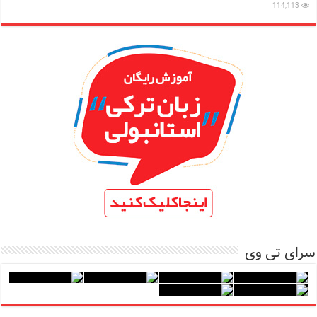
114,113
سرای تی وی