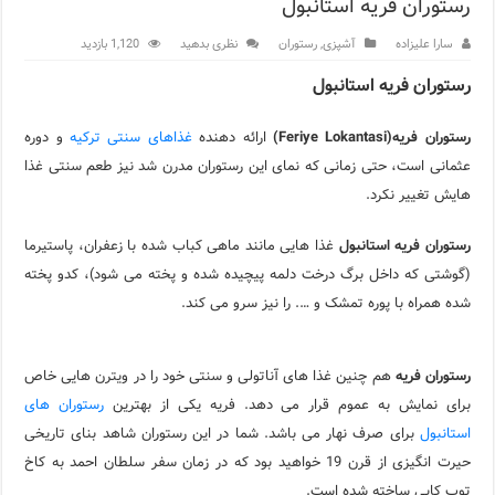
رستوران فریه استانبول
مرکز خرید پولات استانبول | تجربه‌ای متفاوت از خرید و سبک زندگی
سارا علیزاده
آشپزی
,
رستوران
نظری بدهید
1,120 بازدید
12 اشتباه رایج در دریافت شهروندی ترکیه از طریق خرید ملک
رستوران فریه استانبول
ویژگی‌های رفتاری و اجتماعی در زبان ترکی استانبولی
رستوران فریه(Feriye Lokantasi)
ارائه دهنده
غذاهای سنتی ترکیه
و دوره
ویژگی‌های منفی شخصیت در زبان ترکی استانبولی
عثمانی است، حتی زمانی که نمای این رستوران مدرن شد نیز طعم سنتی غذا
هایش تغییر نکرد.
ویژگی‌های مثبت شخصیت در زبان ترکی استانبولی
رستوران فریه استانبول
غذا هایی مانند ماهی کباب شده با زعفران، پاستیرما
موزه افسانه‌های کارتال استانبول؛ سفری به دنیای قصه‌ها در بخ
(گوشتی که داخل برگ درخت دلمه پیچیده شده و پخته می شود)، کدو پخته
موزه ساعت کاخ توپکاپی استانبول
شده همراه با پوره تمشک و …. را نیز سرو می کند.
اجاره خانه در استانبول چگونه است؟ راهنمای کامل در سال 2026
رستوران فریه
هم چنین غذا های آناتولی و سنتی خود را در ویترن هایی خاص
برای نمایش به عموم قرار می دهد. فریه یکی از بهترین
رستوران های
استانبول
برای صرف نهار می باشد. شما در این رستوران شاهد بنای تاریخی
حیرت انگیزی از قرن 19 خواهید بود که در زمان سفر سلطان احمد به کاخ
توپ کاپی ساخته شده است.