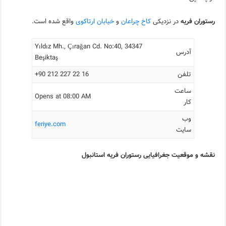
رستوران فریه
در نزدیکی
کاخ چراعان
و
خیابان ارتاکوی
واقع شده است.
Yıldız Mh., Çırağan Cd. No:40, 34347
آدرس
Beşiktaş
تلفن
16 22 227 212 90+
ساعت
Opens at 08:00 AM
کار
وب
feriye.com
سایت
نقشه و موقعیت جغرافیایی رستوران فریه استانبول