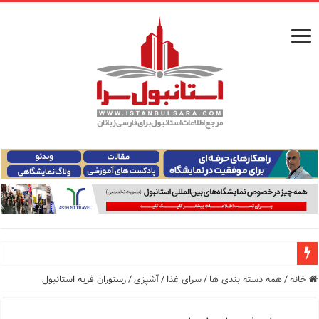
معرفی ۱۶ مسیر برتر کشتی استانبول | راهنمای کامل کشتی‌سواری در بسفر
خانه
/
همه دسته بندی ها
/
سرای غذا
/
آشپزی
/
رستوران فریه استانبول
اپلیکیشن KarDes؛ راهنمای رایگان کشف تاریخ و فرهنگ پنهان ترکیه