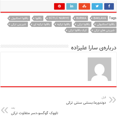
Tags
BAKLAVA
BURMA
SÜTLÜ NURIYE
باقلوا
باقلوا استانبول
باقلوا استانبولی
باقلوا ترکی
باقلوا ترکیه
باقلوا ترکیه ای
شیرینی ترکی
شیرینی های ترکی
کیک باقلوا ترکی
درباره‌ی سارا علیزاده
قبل
دوندورما،بستنی سنتی ترکی
بعد
تاووک گوگسو،دسر متفاوت ترکی