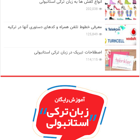
انواع کفش ها به زبان ترکی استانبولی
202,038
معرفی خطوط تلفن همراه و کدهای دستوری آنها در ترکیه
125,849
اصطلاحات تبریک در زبان ترکی استانبولی
114,115