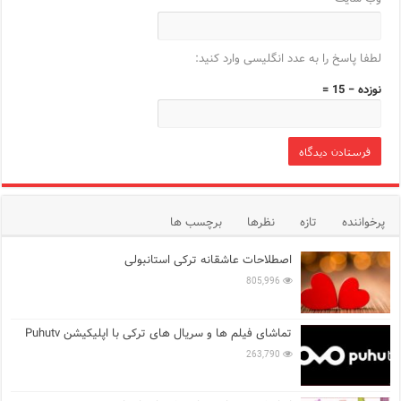
لطفا پاسخ را به عدد انگلیسی وارد کنید:
نوزده − 15 =
پرخواننده
تازه
نظرها
برچسب ها
اصطلاحات عاشقانه ترکی استانبولی
805,996
تماشای فیلم ها و سریال های ترکی با اپلیکیشن Puhutv
263,790