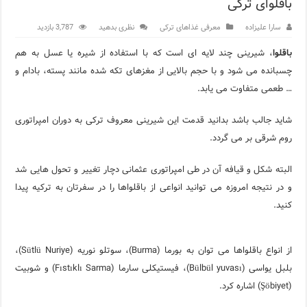
باقلوای ترکی
اپلیکیشن KarDes؛ راهنمای رایگان کشف تاریخ و فرهنگ پنهان ترکیه
سارا علیزاده
معرفی غذاهای ترکی
نظری بدهید
3,787 بازدید
مرکز خرید پولات استانبول | تجربه‌ای متفاوت از خرید و سبک زندگی
باقلوا
، شیرینی چند لایه ای است که با استفاده از شیره یا عسل به هم
چسبانده می شود و با حجم بالایی از مغزهای تکه شده مانند پسته، بادام و
12 اشتباه رایج در دریافت شهروندی ترکیه از طریق خرید ملک
… طعمی متفاوت می یابد.
ویژگی‌های رفتاری و اجتماعی در زبان ترکی استانبولی
شاید جالب باشد بدانید قدمت این شیرینی معروف ترکی به دوران امپراتوری
ویژگی‌های منفی شخصیت در زبان ترکی استانبولی
روم شرقی بر می گردد.
ویژگی‌های مثبت شخصیت در زبان ترکی استانبولی
البته شکل و قیافه آن در طی امپراتوری عثمانی دچار تغییر و تحول هایی شد
موزه افسانه‌های کارتال استانبول؛ سفری به دنیای قصه‌ها در بخ
و در نتیجه امروزه می توانید انواعی از باقلواها را در سفرتان به ترکیه پیدا
کنید.
موزه ساعت کاخ توپکاپی استانبول
از انواع باقلواها می توان به بورما (Burma)، سوتلو نوریه (Sütlü Nuriye)،
بلبل یواسی (Bülbül yuvası)، فیستیکلی سارما (Fıstıklı Sarma) و شوبیت
(Şöbiyet) اشاره کرد.