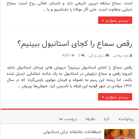
است. سماع سابقه دیرین تاریخی دارد و داستان تعالی روح است. سماع
دنیایی متفاوت است. حتی اگر مولانا را نشناسیم و با …
بیشتر بخوانید »
رقص سماع را کجای استانبول ببینیم؟
زهرا پیغامی
سرای زندگی
0
4,607
رقص سماع را کجای استانبول ببینیم؟ درویش های چرخان استانبول شاید
امروزه رقص و سماع دراویش در استانبول به یک جاذبه تماشایی تبدیل شده
باشد، اما ریشه این رسم به تصوف و فرمان مولوی بازمی‌گردد که در سال
۱۳۱۲ میلادی در شهر قونیه این فرقه را تاسیس کرد. صوفی‌ها پیروان …
بیشتر بخوانید »
پرخواننده
تازه
نظرها
برچسب ها
اصطلاحات عاشقانه ترکی استانبولی