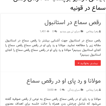
مرکز خرید پولات استانبول | تجربه‌ای متفاوت از خرید و سبک زندگی
سماع در قونیه
12 اشتباه رایج در دریافت شهروندی ترکیه از طریق خرید ملک
رقص سماع در استانبول
ویژگی‌های رفتاری و اجتماعی در زبان ترکی استانبولی
زهرا پیغامی
سرای تی وی
,
ویدیو
0
1,451
ویژگی‌های منفی شخصیت در زبان ترکی استانبولی
رقص سماع در استانبول جهت آشنایی بیشتر با رقص سماع در استانبول
ویژگی‌های مثبت شخصیت در زبان ترکی استانبولی
مقاله زیر را مطالعه نمایید. مولانا و رد پای او در رقص سماع رقص سماع را
کجای استانبول ببینیم؟ مولانا و رد پای او در رقص سماع رقص سماع را کجای
موزه افسانه‌های کارتال استانبول؛ سفری به دنیای قصه‌ها در بخ
استانبول ببینیم؟
بیشتر بخوانید »
موزه ساعت کاخ توپکاپی استانبول
اجاره خانه در استانبول چگونه است؟ راهنمای کامل در سال 2026
مولانا و رد پای او در رقص سماع
زهرا پیغامی
سرای زندگی
0
3,650
مولانا و رد پای او در رقص سماع رقص سماع به نوعی از رقص صوفیه گفته
می‌شود که شامل چرخش بدن همراه با حالت خلسه برای اهداف معنوی