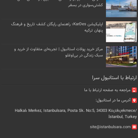
کشتی‌سواری در بسفر
اپلیکیشن KarDes؛ راهنمای رایگان کشف تاریخ و فرهنگ
پنهان ترکیه
مرکز خرید پولات استانبول | تجربه‌ای متفاوت از خرید و
سبک زندگی در بی‌اوغلو
ارتباط با استانبول سرا
مراجعه به صفحه ارتباط با ما
آدرس ما در استانبول:
Halkalı Merkez, Istanbulsara, Posta Sk. No:5, 34303 Küçükçekmece/
İstanbul, Turkey
site@istanbulsara.com