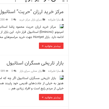
ویژگی‌های رفتاری و اجتماعی 
مرکز خرید ارزان “حریت” استانبول
ویژگی‌های منفی شخصیت در ز
سارا علیزاده
سرای بازار
,
مرکز خرید
0
200
ویژگی‌های مثبت شخصیت در ز
امینونو (Eminönü) استانبول قرار دارد
موزه افسانه‌های کارتال است
ادامه دارد. بازار Hürriyet جهت خرید مراسم‌های مختلف مانند: عروسی، نامزدی یا سایر رویدادها بسیار مناسب …
موزه ساعت کاخ توپکاپی استا
بیشتر بخوانید »
اجاره خانه در استانبول چگونه
بازار تاریخی مسگران استانبول
سارا علیزاده
بازار محلی
,
سرای بازار
0
589
بازار تاریخی مسگران استانبول اگر چه که ا
هنوز به خیلی از عادت‌های قدیمی خود پایبند هس
خیلی از مردم رایج است و افراد زیادی هم …
بیشتر بخوانید »