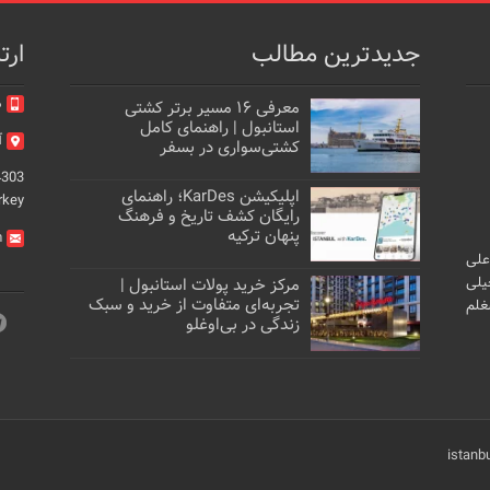
جدیدترین مطالب
ارت
م
معرفی ۱۶ مسیر برتر کشتی
استانبول | راهنمای کامل
آد
کشتی‌سواری در بسفر
4303
اپلیکیشن KarDes؛ راهنمای
rkey
رایگان کشف تاریخ و فرهنگ
پنهان ترکیه
m
علی
یلی
مرکز خرید پولات استانبول |
تجربه‌ای متفاوت از خرید و سبک
غلم
زندگی در بی‌اوغلو
istanb