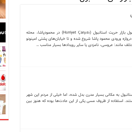
در زبان ترکی استانبولی
بان ترکی استانبولی
بان ترکی استانبولی
مرکز خرید ارزان حریت محمود پاشا استانبول بازار حریت استانبول (Hürriyet Çarşısı) در محمودپاشا، محله
. این بازار از دروازه ورودی محمود پاشا شروع شده و تا خیابان‌های پشتی امینونو
انبول؛ سفری به دنیای قصه‌ها در بخش آسیایی استانبول
نبول
 است؟ راهنمای کامل در سال 2026
ستانبول به مکانی بسیار مدرن بدل شده، اما خیلی از مردم این شهر
تند. استفاده از ظروف مسی یکی از این عادت‌ها بوده که هنوز بین