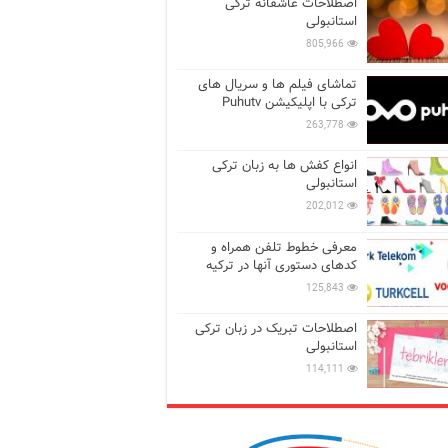
اصطلاحات عاشقانه ترکی
استانبولی
805,966
تماشای فیلم ها و سریال های
ترکی با اپلیکیشن Puhutv
263,778
انواع کفش ها به زبان ترکی
استانبولی
202,012
معرفی خطوط تلفن همراه و
کدهای دستوری آنها در ترکیه
125,843
اصطلاحات تبریک در زبان ترکی
استانبولی
114,111