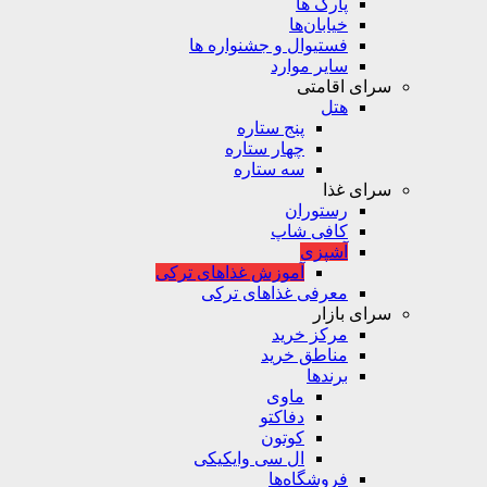
پارک ها
خیابان‌ها
فستیوال و جشنواره ها
سایر موارد
سرای اقامتی
هتل
پنج ستاره
چهار ستاره
سه ستاره
سرای غذا
رستوران
کافی شاپ
آشپزی
آموزش غذاهای ترکی
معرفی غذاهای ترکی
سرای بازار
مرکز خرید
مناطق خرید
برندها
ماوی
دفاکتو
کوتون
ال سی وایکیکی
فروشگاه‌ها