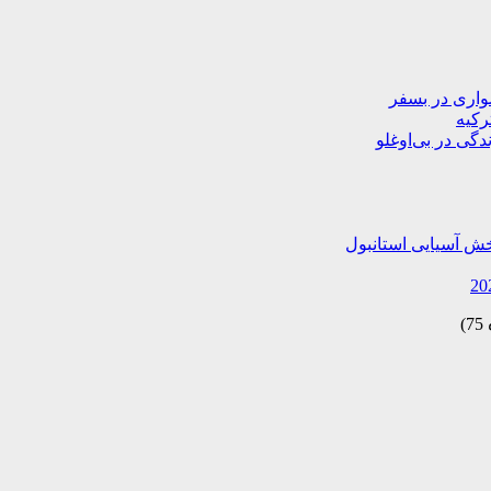
دگی در بی‌اوغلو
خش آسیایی استانبول
)