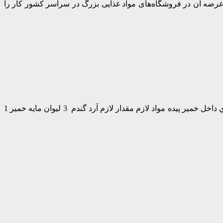
 عرضه آن در فروشگاه‌های مواد غذایی بزرگ در سراسر كشور كار را
پیده غذای ترکی بسیار خوشمزه ای است که در ترکیه طرفداران زیادی دارد. دستور تهیه پیده گوشت غذای مخصوص ترکیه ای مواد لازم براي داخل خمير پیده مواد لازم مقدار لازم آرد گندم 3 ليوان مايه خمير 1