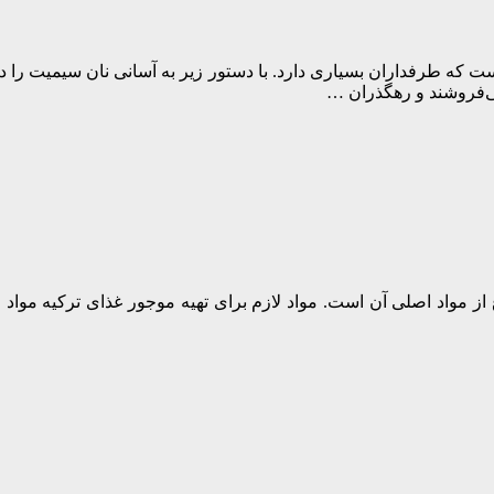
 که طرفداران بسیاری دارد. با دستور زیر به آسانی نان سیمیت را 
 می‌فروشند و رهگذران …