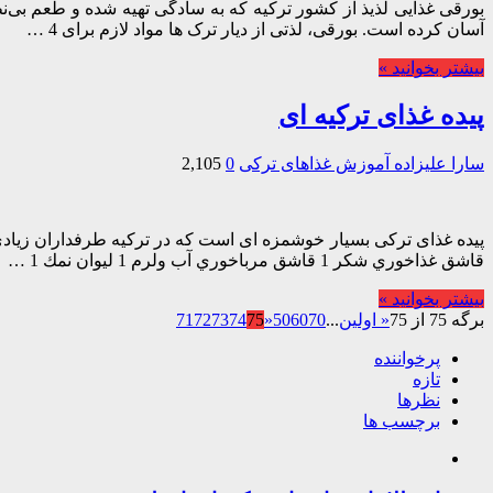
بورقی غذایی لذیذ از كشور تركیه كه به سادگی تهیه شده و طعم بی‌
آسان كرده است. بورقی، لذتی از دیار ترک ها مواد لازم برای 4 …
بیشتر بخوانید »
پیده غذای ترکیه ای
سارا علیزاده
آموزش غذاهای ترکی
0
2,105
قاشق غذاخوري شكر 1 قاشق مرباخوري آب ولرم 1 ليوان نمك 1 …
بیشتر بخوانید »
برگه 75 از 75
« اولین
...
70
60
50
«
75
74
73
72
71
پرخواننده
تازه
نظرها
برچسب ها