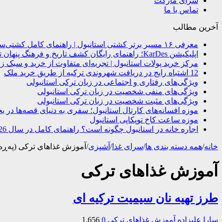
سرای مارکت
تماس با ما
آخرین مطالب
معرفی ۱۶ مسیر برتر کشتی استانبول | راهنمای کامل کشتی‌سواری در بسفر
اپلیکیشن KarDes؛ راهنمای رایگان کشف تاریخ و فرهنگ پنهان ترکیه
مرکز خرید پولات استانبول | تجربه‌ای متفاوت از خرید و سبک زن
12 اشتباه رایج در دریافت شهروندی ترکیه از طریق خرید ملک
ویژگی‌های رفتاری و اجتماعی در زبان ترکی استانبولی
ویژگی‌های منفی شخصیت در زبان ترکی استانبولی
ویژگی‌های مثبت شخصیت در زبان ترکی استانبولی
موزه افسانه‌های کارتال استانبول؛ سفری به دنیای قصه‌ها در ب
موزه ساعت کاخ توپکاپی استانبول
اجاره خانه در استانبول چگونه است؟ راهنمای کامل در سال 2026
خانه
/
همه دسته بندی ها
/
سرای غذا
/
آشپزی
/
آموزش غذاهای ترکی (پەڕە 75
آموزش غذاهای ترکی
طرز تهیه نان سیمیت ترکیه ای
سارا علیزاده
آموزش غذاهای ترکی
0
1,656