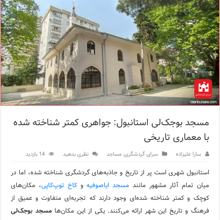
مرکز خرید پولات استانبول | تجربه‌ای متفاوت از خرید و سبک زندگی
12 اشتباه رایج در دریافت شهروندی ترکیه از طریق خرید ملک
ویژگی‌های رفتاری و اجتماعی در زبان ترکی استانبولی
ویژگی‌های منفی شخصیت در زبان ترکی استانبولی
ویژگی‌های مثبت شخصیت در زبان ترکی استانبولی
موزه افسانه‌های کارتال استانبول؛ سفری به دنیای قصه‌ها در بخ
مسجد بوجک‌لی استانبول: جواهری کمتر شناخته شده
موزه ساعت کاخ توپکاپی استانبول
با معماری تاریخی
اجاره خانه در استانبول چگونه است؟ راهنمای کامل در سال 2026
سارا علیزاده
سرای گردشگری
,
مساجد
نظری بدهید
14 بازدید
استانبول شهری است پر از تاریخ و جاذبه‌های گردشگری شناخته شده، اما در
میان تمام آثار مشهور مانند
مسجد ایاصوفیه
و
کاخ توپ‌کاپی
، مکان‌های
کوچک و کمتر شناخته شده‌ای وجود دارند که تجربه‌ای متفاوت و عمیق از
فرهنگ و تاریخ این شهر ارائه می‌کنند. یکی از این مکان‌ها
مسجد بوجک‌لی