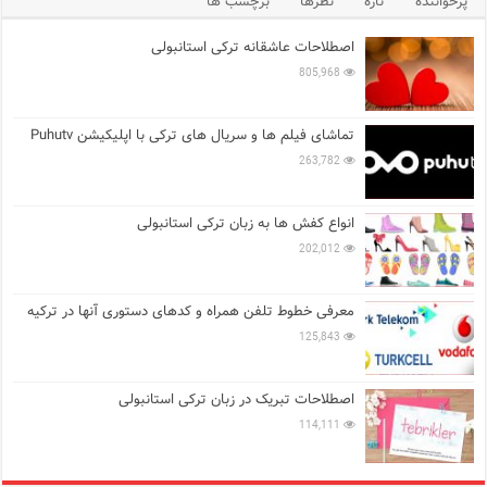
پرخواننده
تازه
نظرها
برچسب ها
اصطلاحات عاشقانه ترکی استانبولی
805,968
تماشای فیلم ها و سریال های ترکی با اپلیکیشن Puhutv
263,782
انواع کفش ها به زبان ترکی استانبولی
202,012
معرفی خطوط تلفن همراه و کدهای دستوری آنها در ترکیه
125,843
اصطلاحات تبریک در زبان ترکی استانبولی
114,111