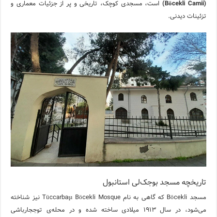
(Böcekli Camii)
است، مسجدی کوچک، تاریخی و پر از جزئیات معماری و
تزئینات دیدنی.
تاریخچه مسجد بوجک‌لی استانبول
مسجد Böcekli که گاهی به نام Tüccarbaşı Böcekli Mosque نیز شناخته
می‌شود، در سال ۱۹۱۳ میلادی ساخته شده و در محله‌ی توججارباشی