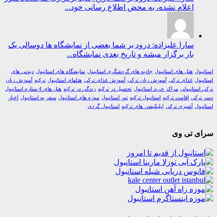
اعلام نشده، به محض اطلاع رسانی خود...
سارا علیزاده: درود بر شما بعضی از نمایشگاه ها دوسالی یک
بار برگزار میشه و تاریخ بعدی نمایشگاه...
ول
هتل های استانبول
جاذبه های گردشگری استانبول
نمایشگاه های استانبول
دیدنی های
ول
غذای ترکی
آموزش زبان ترکی
آموزش غذای ترکی
هتلهای استانبول
ترکیه
آموزش زبان
استانبولی
مراکز خرید استانبول
تحصیل در ترکیه
زندگی در ترکیه
هتل های 4 ستاره استانبول
رکی
اقامت ترکیه
استانبول ترکیه
تور استانبول
موزه های استانبول
سفر به استانبول
اخبار
ول
آشپزی ترکی
اپلیکیشن های ترکیه
استانبول گردی
ی تی وی