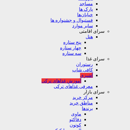
مساجد
پارک ها
خیابان‌ها
فستیوال و جشنواره ها
سایر موارد
سرای اقامتی
هتل
پنج ستاره
چهار ستاره
سه ستاره
سرای غذا
رستوران
کافی شاپ
آشپزی
آموزش غذاهای ترکی
معرفی غذاهای ترکی
سرای بازار
مرکز خرید
مناطق خرید
برندها
ماوی
دفاکتو
کوتون