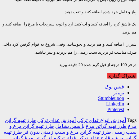
و فلفل خرد شده اضافه کنید و تفت دهید.
شق کره را اضافه کنید و آب کنید. آرد و ادویه سبزیجات یا مرغ را اضافه کنید و
نید.
ا اضافه کنید و هم بزنید و بجوشانید. وقتی شروع به قوام گرفتن کرد داخل
ناسب فر بریزید سیب زمینی را هم بریزید و پنیر بپاشید.
یقه بپزید.
اک گذاری
فیس بوک
توییتر
Stumbleupon
LinkedIn
Pinterest
آموزش انواع غذای ترکی
آموزش غذای ترکی
طرز تهیه گراتن
طرز تهیه گراتن مرغ با سس بشامل
طرز تهیه گراتن مرغ و
 زمینی
طرز تهیه گراتن مرغ و سیب زمینی بدون فر
طرز تهیه
ن مرغ و قارچ
غذای ترکی
غذای ترکیه ای
گراتن مرغ
گراتن