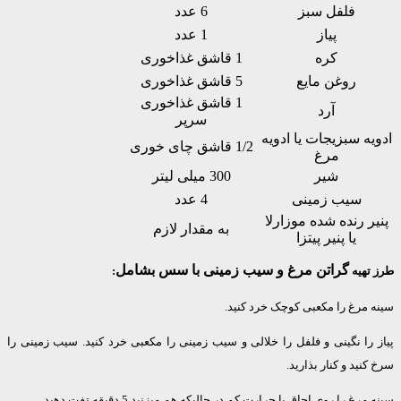
فلفل سبز
6 عدد
پیاز
1 عدد
کره
1 قاشق غذاخوری
روغن مایع
5 قاشق غذاخوری
1 قاشق غذاخوری
آرد
سرپر
ه سبزیجات یا ادویه
1/2 قاشق چای خوری
مرغ
شیر
300 میلی لیتر
سیب زمینی
4 عدد
ر رنده شده موزارلا
به مقدار لازم
یا پنیر پیتزا
گراتن مرغ و سیب زمینی با سس بشامل
تهیه
:
مرغ را مکعبی کوچک خرد کنید.
را نگینی و فلفل را خلالی و سیب زمینی را مکعبی خرد کنید. سیب زمینی را
نید و کنار بذارید.
رغ را روی اجاق با حرارت کم در حالیکه هم میزنید 5 دقیقه تفت دهید.