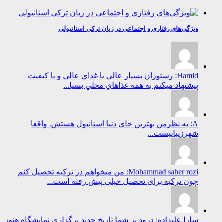
ویژگی‌های رفتاری و اجتماعی در زبان ترکی استانبولی
Hamid: رستوران بسيار عالي با غذاي عالي و با كيفيت
پيشنهاد ميكنم به همه غذاهاي محلي بسيا...
A: به نظرمن بهترین جای دنیا استانبول هستش. واقعا
شهرزیباییست...
Mohammad saber rozi: من میخواهم در ترکیه تحصیل کنم
چون ترکیه برای تحصیل خیلی پیش رفته است...
سارا علیزاده: درود بر شما تاریخ جدید برگزاری نمایشگاه هنوز