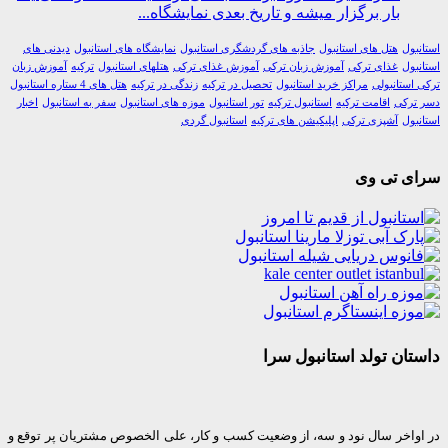
بار برگزار میشه و تاریخ بعدی نمایشگاه...
ول
هتل های استانبول
جاذبه های گردشگری استانبول
نمایشگاه های استانبول
دیدنی های
ول
غذای ترکی
آموزش زبان ترکی
آموزش غذای ترکی
هتلهای استانبول
ترکیه
آموزش زبان
استانبولی
مراکز خرید استانبول
تحصیل در ترکیه
زندگی در ترکیه
هتل های 4 ستاره استانبول
رکی
اقامت ترکیه
استانبول ترکیه
تور استانبول
موزه های استانبول
سفر به استانبول
اخبار
ول
آشپزی ترکی
اپلیکیشن های ترکیه
استانبول گردی
ی تی وی
ان تولد استانبول سرا
واخر سال نود و سه، از وضعیت کسب و کار، علی الخصوص مشتریان پر توقع و