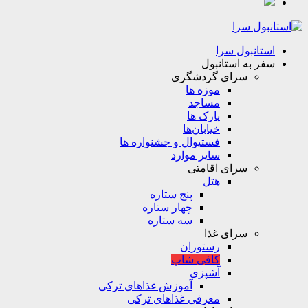
استانبول سرا
سفر به استانبول
سرای گردشگری
موزه ها
مساجد
پارک ها
خیابان‌ها
فستیوال و جشنواره ها
سایر موارد
سرای اقامتی
هتل
پنج ستاره
چهار ستاره
سه ستاره
سرای غذا
رستوران
کافی شاپ
آشپزی
آموزش غذاهای ترکی
معرفی غذاهای ترکی