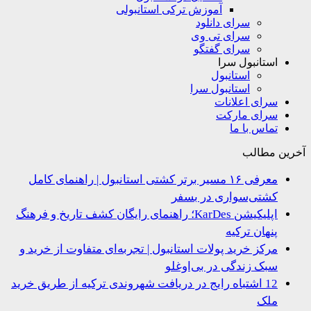
آموزش ترکی استانبولی
سرای دانلود
سرای تی وی
سرای گفتگو
استانبول سرا
استانبول
استانبول سرا
سرای اعلانات
سرای مارکت
تماس با ما
ین مطالب
معرفی ۱۶ مسیر برتر کشتی استانبول | راهنمای کامل
کشتی‌سواری در بسفر
اپلیکیشن KarDes؛ راهنمای رایگان کشف تاریخ و فرهنگ
پنهان ترکیه
مرکز خرید پولات استانبول | تجربه‌ای متفاوت از خرید و
سبک زندگی در بی‌اوغلو
12 اشتباه رایج در دریافت شهروندی ترکیه از طریق خرید
ملک