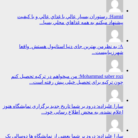
Hamid: رستوران بسيار عالي با غذاي عالي و با كيفيت
پيشنهاد ميكنم به همه غذاهاي محلي بسيا...
A: به نظرمن بهترین جای دنیا استانبول هستش. واقعا
شهرزیباییست...
Mohammad saber rozi: من میخواهم در ترکیه تحصیل کنم
چون ترکیه برای تحصیل خیلی پیش رفته است...
سارا علیزاده: درود بر شما تاریخ جدید برگزاری نمایشگاه هنوز
اعلام نشده، به محض اطلاع رسانی خود...
سارا علیزاده: درود بر شما بعضی از نمایشگاه ها دوسالی یک