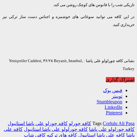
کی شب را با فانوس های کوچک روشن می کند.
ین کافه می توانید سوغاتی های خوشمزه و اجناس دست ساز ترکی نیز
ری کنید.
نشانی کافه چورلولو علی پاشا : Yeniçeriler Caddesi, ۳۶/۲۸ Beyazit, Istanbul,
Tu
اک گذاری
فیس بوک
توییتر
Stumbleupon
LinkedIn
Pinterest
Çorlulu Ali 
Tags
کافه چورلو
کافه چورلو علی پاشا استانبول
 چورلولو علی پاشا
کافه چورلولو علی پاشا استانبول
کافه علی
کافه علی پاشا استانبول
کافه های ترکیه
کافی شاپ