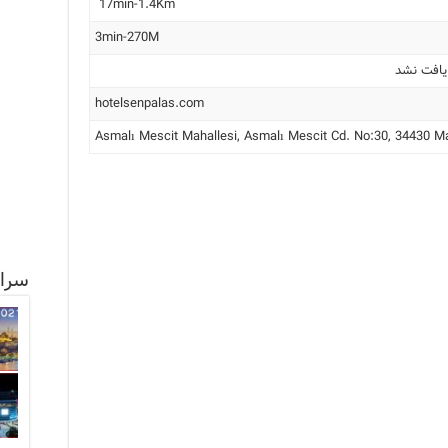
17min-1.4Km
3min-270M
یافت نشد
hotelsenpalas.com
Asmalı Mescit Mahallesi, Asmalı Mescit Cd. No:30, 34430 
سرا