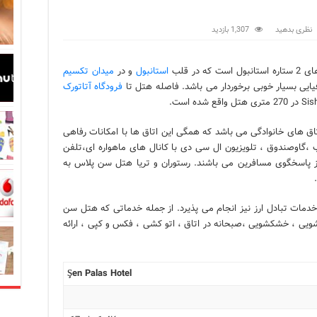
در زبان ترکی استانبولی
نظری بدهید
1,307 بازدید
بان ترکی استانبولی
 که در قلب
استانبول
و در
میدان تکسیم
بان ترکی استانبولی
ایی بسیار خوبی برخوردار می باشد. فاصله هتل تا
فرودگاه آتاتورک
انبول؛ سفری به دنیای قصه‌ها در بخش آسیایی استانبول
نبول
 و اتاق های خانوادگی می باشد که همگی این اتاق ها با امکانات رفاهی
،گاوصندوق ، تلویزیون ال سی دی با کانال های ماهواره ای،تلفن
 است؟ راهنمای کامل در سال 2026
ز پاسخگوی مسافرين می باشند. رستوران و تریا هتل سن پلاس به
خدمات تبادل ارز نیز انجام می پذیرد. از جمله خدماتی که هتل سن
شویی ، خشکشویی ،صبحانه در اتاق ، اتو کشی ، فکس و کپی ، ارائه
Şen Palas Hotel