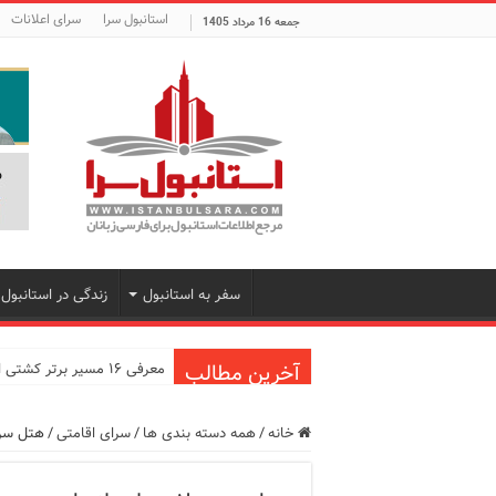
استانبول سرا
سرای اعلانات
جمعه 16 مرداد 1405
سفر به استانبول
زندگی در استانبول
آخرین مطالب
معرفی ۱۶ مسیر برتر کشتی استانبول | راهنمای کامل کشتی‌سواری در بسفر
اپلیکیشن KarDes؛ راهنمای رایگان کشف تاریخ و فرهنگ پنهان ترکیه
خانه
/
همه دسته بندی ها
/
سرای اقامتی
/
هتل سن 
مرکز خرید پولات استانبول | 
12 اشتباه رایج در دریافت شهروندی ترکیه از طریق خرید ملک