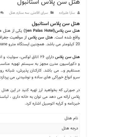
هتل سن پلاس استانبول
ویژگی‌های رفتاری و اجتماعی 
سارا علیزاده
سرای اقامتی
,
سه ستاره
,
هتل
ویژگی‌های منفی شخصیت در ز
هتل سن پلاس استانبول
هتل سن پلاس(Şen Palas Hotel)
یکی از هتل های 2 ستاره استانبول است
ویژگی‌های مثبت شخصیت در ز
واقع شده است.
هتل سن پلاس
از موقعیت جغرافی
موزه افسانه‌های کارتال است
20 کیلومتر می باشد. همچنین ایستگاه مترو Sishane در 270 متری هتل واقع شده است.
موزه ساعت کاخ توپکاپی استا
هتل سن پلاس
دارای ۲۶ اتاق لوکس، سوئیت
و دکوراسیون مدرن مجهز به سیستم تهویه مناسب 
اجاره خانه در استانبول چگونه
مستقیم و… می باشد. کارکنان پذيرش، شبانه رو
سرو انواع خوراکی های ساده و نوشیدنی می پردازد.
در صورتی که بخواهید ارز تهیه کنید در این هتل 
پلاس ارائه می دهد می توان به خانه داری ، لباس
خبرنامه و کرایه اتومبیل اشاره کرد.
نام هتل
درجه هتل