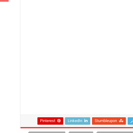
ر
Stumbleupon
LinkedIn
Pinterest