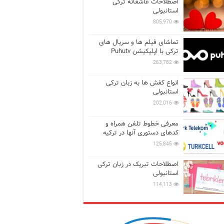
اصطلاحات عاشقانه ترکی
استانبولی
805,970
تماشای فیلم ها و سریال های
ترکی با اپلیکیشن Puhutv
263,782
انواع کفش ها به زبان ترکی
استانبولی
202,016
معرفی خطوط تلفن همراه و
کدهای دستوری آنها در ترکیه
125,845
اصطلاحات تبریک در زبان ترکی
استانبولی
114,113