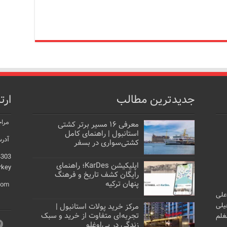
جدیدترین مطالب
ارت
مراج
معرفی ۱۶ مسیر برتر کشتی
استانبول | راهنمای کامل
آدرس
کشتی‌سواری در بسفر
4303
اپلیکیشن KarDes؛ راهنمای
rkey
رایگان کشف تاریخ و فرهنگ
پنهان ترکیه
com
علی
یلی
مرکز خرید پولات استانبول |
تجربه‌ای متفاوت از خرید و سبک
غلم
زندگی در بی‌اوغلو