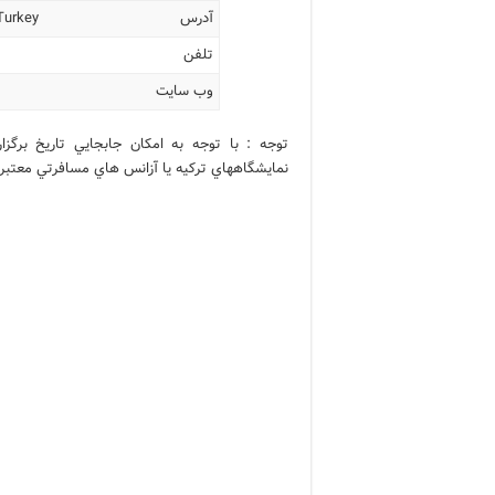
آدرس
Turkey
تلفن
وب سایت
توجه : با توجه به امکان جابجايي تاريخ برگ
نمايشگاههاي ترکيه يا آزانس هاي مسافرتي معتبر