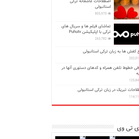
اصطلاحات عاشقانه ترکی
استانبولی
805,970
تماشای فیلم ها و سریال های
ترکی با اپلیکیشن Puhutv
263,782
ع کفش ها به زبان ترکی استانبولی
202,0
ی خطوط تلفن همراه و کدهای دستوری آنها در
ه
125,8
احات تبریک در زبان ترکی استانبولی
114,1
ی تی وی