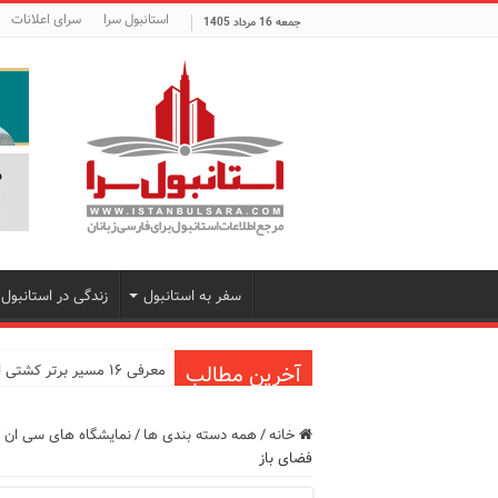
استانبول سرا
سرای اعلانات
جمعه 16 مرداد 1405
سفر به استانبول
زندگی در استانبول
آخرین مطالب
معرفی ۱۶ مسیر برتر کشتی استانبول | راهنمای کامل کشتی‌سواری در بسفر
اپلیکیشن KarDes؛ راهنمای رایگان کشف تاریخ و فرهنگ پنهان ترکیه
خانه
/
همه دسته بندی ها
/
نمایشگاه های سی ان آ
مرکز خرید پولات استانبول | 
فضای باز
12 اشتباه رایج در دریافت شهروندی ترکیه از طریق خرید ملک