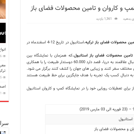
کمپ و کاروان و تامین محصولات فضای باز
در زبان ترکی استانبولی
ی بدهید
1,361 بازدید
بان ترکی استانبولی
بان ترکی استانبولی
امین محصولات فضای باز ترکیه
،استانبول در تاریخ 12-4 اسفندماه در
انبول؛ سفری به دنیای قصه‌ها در بخش آسیایی استانبول
انوا
نبول
 تامین محصولات فضای باز استانبول
،که همزمان با نمایشگاه بین
16
المللی قایق استانبول برگزار میشود، علاوه بر استقبال علاقمند به دریا، قصد دارد 60.000 دوستدار طبیعت را با همکاری
 است؟ راهنمای کامل در سال 2026
معرف
ترکی
به دنبال کسب یک تجربه با هدف جایگزین برای حظ طبیعت هستند
45
اصطل
 برای تعطیلات رویایی خود را در نمایشگاه کمپ و کاروان استانبول
11
سرا
ان و محصولات فضای باز