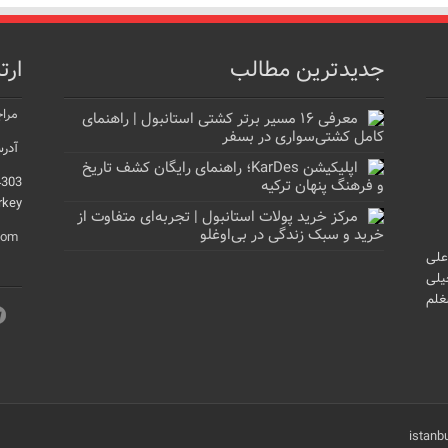
جدیدترین مطالب
ارت
مراج
معرفی ۱۶ مسیر برتر کشتی استانبول | راهنمای
کامل کشتی‌سواری در بسفر
آدرس
اپلیکیشن KarDes؛ راهنمای رایگان کشف تاریخ
4303
و فرهنگ پنهان ترکیه
rkey
مرکز خرید پولات استانبول | تجربه‌ای متفاوت از
خرید و سبک زندگی در بی‌اوغلو
com
علی
یلی
غلم
istanb