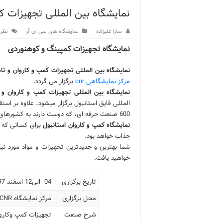
نمایشگاه بین المللی تجهیزات 
ویژگی‌های رفتاری و اجتماعی 
سارا علیزاده
نمایشگاه های سی ان آر
نظر
ویژگی‌های منفی شخصیت در ز
نمایشگاه تجهیزات کمپینگ و کوهنوردی
ویژگی‌های مثبت شخصیت در ز
نمایشگاه بین المللی تجهیزات کمپ و کاروان و ت
موزه افسانه‌های کارتال است
مرکز نمایشگاهی cnr
برگزار می گردد.
موزه ساعت کاخ توپکاپی استا
نمایشگاه بین المللی تجهیزات کمپ و کاروان و
اجاره خانه در استانبول چگونه
600 صنعت حرفه ای، که دوست دارند به کشورهای مختلف سفر کنند و زیبایی های جهان را کشف کنند برگزار می شود.
نمایشگاه کمپ و کاروان استانبول
برای کسانی که 
جذاب خواهد بود.
شما بهترین و جدیدترین تجهیزات و مواد مورد نیاز
خواهید یافت.
تاریخ برگزاری
04 الی12 اسفند 97 – (23 فوریه الی 03 مارس 2019)
محل برگزاری
مرکز نمایشگاه CNR استانبول
شرح صنعت
تجهیزات کمپ وکارو