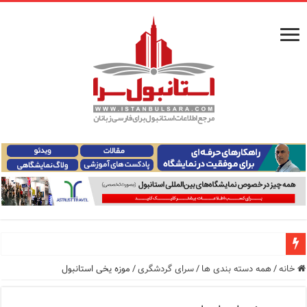
معرفی ۱۶ مسیر برتر کشتی استانبول | راهنمای کامل کشتی‌سواری در بسفر
خانه
/
همه دسته بندی ها
/
سرای گردشگری
/
موزه یخی استانبول
اپلیکیشن KarDes؛ راهنمای رایگان کشف تاریخ و فرهنگ پنهان ترکیه