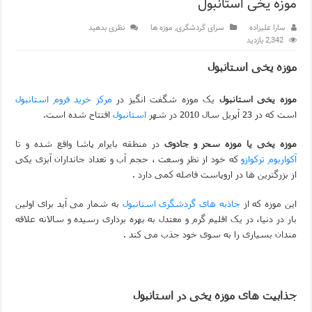
موزه یخی استانبول
مرکز خرید پولات استانبول | تجربه‌ای متفاوت از خرید و سبک زندگی
سارا علیزاده
سرای گردشگری
,
موزه ها
نظری بدهید
2,342 بازدید
12 اشتباه رایج در دریافت شهروندی ترکیه از طریق خرید ملک
موزه یخی استانبول
ویژگی‌های رفتاری و اجتماعی در زبان ترکی استانبولی
موزه یخی استانبول
یک موزه شگفت انگیز در
مرکز خرید فروم استانبول
ویژگی‌های منفی شخصیت در زبان ترکی استانبولی
است که در 23 آپریل سال 2010 در شهر
استانبول
افتتاح شده است.
ویژگی‌های مثبت شخصیت در زبان ترکی استانبولی
موزه یخی یا موزه سحر و جادوی
در منطقه بایرام پاشا واقع شده و تا
موزه افسانه‌های کارتال استانبول؛ سفری به دنیای قصه‌ها در بخ
آکواریوم ترکوازو
که خود از نظر وسعت ، حجم آب و تعداد جانداران آبزی یکی
از بزرگترین ها در اروپاست فاصله کمی دارد .
موزه ساعت کاخ توپکاپی استانبول
این موزه که از
جاذبه های گردشگری
استانبول
به شمار
می آید برای اولین
اجاره خانه در استانبول چگونه است؟ راهنمای کامل در سال 2026
بار در دنیا، در یک اقلیم گرم و معتدل به بهره برداری رسیده و سالانه علاقه
مندان بسیاری را به سوی خود جذب می کند .
جذابیت های موزه یخی در استانبول