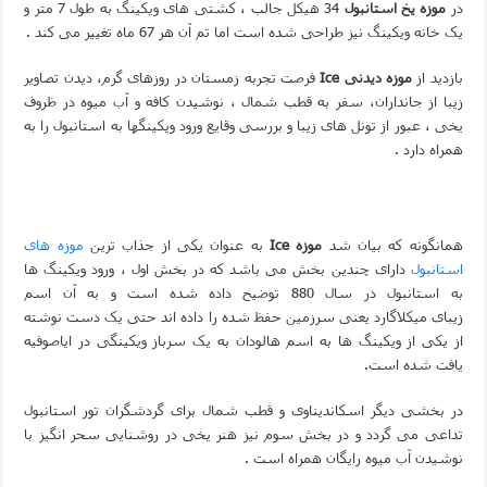
در
موزه یخ استانبول
34 هیکل جالب ، کشتی های ویکینگ
به طول 7 متر و
یک خانه ویکینگ نیز طراحی شده است اما تم آن هر 67 ماه تغییر می کند .
بازدید از
موزه دیدنی
Ice
فرصت تجربه زمستان در روزهای گرم، دیدن تصاویر
زیبا از جانداران، سفر به قطب شمال ، نوشیدن
کافه و آب میوه در ظروف
یخی ، عبور از تونل های زیبا و بررسی وقایع ورود ویکینگها به استانبول را به
همراه دارد .
همانگونه که بیان شد
موزه
Ice
به عنوان یکی از جذاب ترین
موزه های
استانبول
دارای چندین بخش می باشد که در بخش اول ، ورود ویکینگ ها
به استانبول در سال 880 توضیح داده شده است و به آن اسم
زیبای
میکلاگارد یعنی سرزمین حفظ شده را داده اند حتی یک دست نوشته
از یکی از ویکینگ ها به اسم هالودان به یک سرباز ویکینگی در ایاصوفیه
یافت شده است.
در بخشی دیگر اسکاندیناوی و قطب شمال برای
گردشگران تور استانبول
تداعی می گردد و در بخش سوم نیز هنر یخی در روشنایی سحر انگیز با
نوشیدن آب میوه رایگان همراه است .