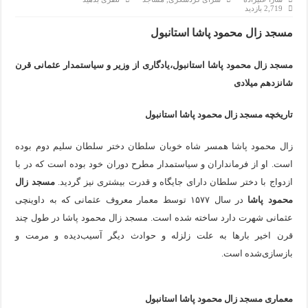
مرکز خرید پولات استانبول | تجربه‌ای متفاوت از خرید و سبک زندگ
2,719 بازدید
12 اشتباه رایج در دریافت شهروندی ترکیه از طریق خرید ملک
مسجد زال محمود پاشا استانبول
ویژگی‌های رفتاری و اجتماعی در زبان ترکی استانبولی
مسجد زال محمود پاشا استانبول،یادگاری از وزیر و سیاستمدار عثمانی قرن
شانزدهم میلادی
ویژگی‌های منفی شخصیت در زبان ترکی استانبولی
ویژگی‌های مثبت شخصیت در زبان ترکی استانبولی
تاریخچه مسجد زال محمود پاشا استانبول
موزه افسانه‌های کارتال استانبول؛ سفری به دنیای قصه‌ها در بخ
زال محمود پاشا همسر شاه خوبان سلطان دختر سلطان سلیم دوم بوده
است. او از فرمانداران و سیاستمدار مطرح دوران خود بوده است که در با
موزه ساعت کاخ توپکاپی استانبول
ازدواج با دختر سلطان دارای جایگاه و قدرت بیشتری نیز گردید.
مسجد زال
اجاره خانه در استانبول چگونه است؟ راهنمای کامل در سال 2026
محمود پاشا
در سال ۱۵۷۷ توسط معمار معروف عثمانی که به داوینچی
عثمانی شهرت دارد ساخته شده است. مسجد زال محمود پاشا در طول چند
قرن اخیر بارها به علت زلزله و حوادث دیگر آسیب‌دیده و مرمت و
بازسازی‌شده است.
معماری مسجد زال محمود پاشا استانبول