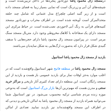
در
مسجد زال محمود پاشا
دورتادور پنجره‌ها در داخل تزیین‌شده است و
شیشه‌های آن آبی و زردرنگ است که نمایی بسیار زیبا به فضای مسجد داده
است و از زیر گنبد اصلی چلچراغ مدل عثمانی که شامل چند حلقه
متحدالمرکز است آویخته شده است. در اطراف محراب و دورتادور مسجد
کتیبه‌های قرآنی به رنگ آبی لاجوردی نصب‌شده است. در حیاط مرکزی این
مسجد دارای یک سقاخانه با کلاهک مخروطی وجود دارد. متریال مسجد سنگ
مرمر است. در پیرامون مسجد زال محمود پاشا دارای حجره‌هایی با سقف
گنبدی شکل قرار دارد که به‌صورت ارگ‌هایی به شکل سایه‌بان می‌باشند.
بازدید از مسجد زال محمود پاشا استانبول
مسجد زال محمود پاشا
در
منطقه فاتیح
شهر استانبول واقع‌شده است که در
اغلب موارد به‌جز اوقات نماز برای بازدید عمومی باز هست و بازدید از این
مسجد رایگان است. این منطقه دارای تعداد کثیری آثار تاریخی و
مراکز خرید
سنتی
و مدرن هست که مهم‌ترین آن‌ها
بازار بزرگ استانبول
است که به‌نوعی
موزه زنده مردم شناسی ترکیه محسوب می‌شود. در تور استانبول شما
می‌توانید همراه بازدید از مسجد زال محمود پاشا به اماکن تاریخی و دیدنی که
در اطراف این مسجد واقع‌شده‌اند نیز بازدید نمایید. تعدادی از اماکن