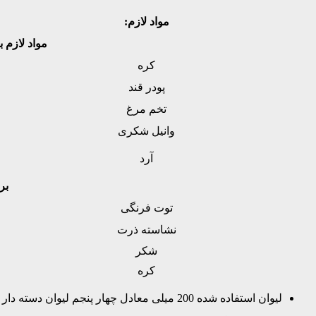
مواد لازم:
مواد لازم برا
کره
پودر قند
تخم مرغ
وانیل شکری
آرد
بر
توت فرنگی
نشاسته ذرت
شکر
کره
لیوان استفاده شده 200 میلی معادل چهار پنجم لیوان دسته دار