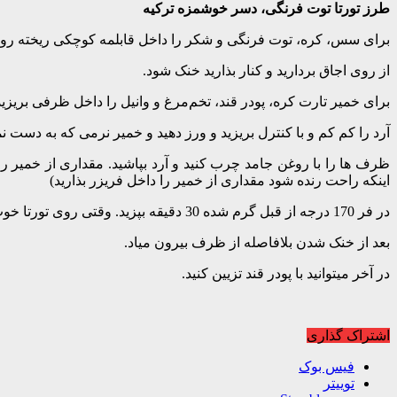
طرز تورتا توت فرنگی، دسر خوشمزه ترکیه
برای سس، کره، توت فرنگی و شکر را داخل قابلمه کوچکی ریخته روی ا
از روی اجاق بردارید و کنار بذارید خنک شود.
برای خمیر تارت کره، پودر قند، تخم‌مرغ و وانیل را داخل ظرفی بریزید 
آرد را کم کم و با کنترل بریزید و ورز دهید و خمیر نرمی که به دست ن
ظرف ها را با روغن جامد چرب کنید و آرد بپاشید. مقداری از خمیر ر
اینکه راحت رنده شود مقداری از خمیر را داخل فریزر بذارید)
در فر 170 درجه از قبل گرم شده 30 دقیقه بپزید. وقتی روی تورتا خوب سرخ شد از فر بیرون آورید.
بعد از خنک شدن بلافاصله از ظرف بیرون میاد.
در آخر میتوانید با پودر قند تزیین کنید.
اشتراک گذاری
فیس بوک
توییتر