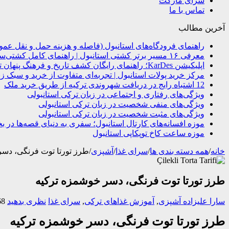
سرای مارکت
تماس با ما
آخرین مطالب
راهنمای فرودگاه‌های استانبول (فاصله و هزینه حمل و نقل عم
معرفی ۱۶ مسیر برتر کشتی استانبول | راهنمای کامل کشتی‌سواری در بسفر
اپلیکیشن KarDes؛ راهنمای رایگان کشف تاریخ و فرهنگ پنهان ترکیه
مرکز خرید پولات استانبول | تجربه‌ای متفاوت از خرید و سبک زن
12 اشتباه رایج در دریافت شهروندی ترکیه از طریق خرید ملک
ویژگی‌های رفتاری و اجتماعی در زبان ترکی استانبولی
ویژگی‌های منفی شخصیت در زبان ترکی استانبولی
ویژگی‌های مثبت شخصیت در زبان ترکی استانبولی
موزه افسانه‌های کارتال استانبول؛ سفری به دنیای قصه‌ها در ب
موزه ساعت کاخ توپکاپی استانبول
خانه
/
همه دسته بندی ها
/
سرای غذا
/
آشپزی
/
طرز تورتا توت فرنگی، دسر
طرز تورتا توت فرنگی، دسر خوشمزه ترکیه
سارا علیزاده
آشپزی
,
آموزش غذاهای ترکی
,
سرای غذا
نظری بدهید
168 ب
طرز تورتا توت فرنگی، دسر خوشمزه ترکیه