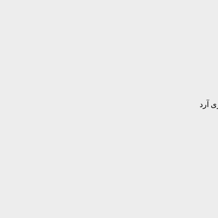
_2 قاشق غذاخوری آرد