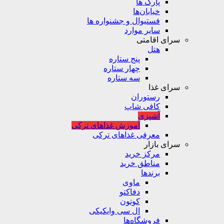
پارک ها
خیابان‌ها
فستیوال و جشنواره ها
سایر موارد
سرای اقامتی
هتل
پنج ستاره
چهار ستاره
سه ستاره
سرای غذا
رستوران
کافی شاپ
آشپزی
آموزش غذاهای ترکی
معرفی غذاهای ترکی
سرای بازار
مرکز خرید
مناطق خرید
برندها
ماوی
دفاکتو
کوتون
ال سی وایکیکی
فروشگاه‌ها