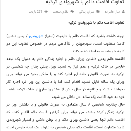
تفاوت اقامت دائم با شهروندی ترکیه
مرکز خرید پولات استانبول | تجربه‌ای متفاوت از خرید و سبک زندگی
سارا علیزاده
سرای زندگی
نظری بدهید
283 بازدید
12 اشتباه رایج در دریافت شهروندی ترکیه از طریق خرید ملک
تفاوت اقامت دائم با شهروندی ترکیه
ویژگی‌های رفتاری و اجتماعی در زبان ترکی استانبولی
توجه داشته باشید که اقامت دائم با تابعیت (امتیاز
شهروندی
/ وطن داشی)
ویژگی‌های منفی شخصیت در زبان ترکی استانبولی
کاملا متفاوت است، سودجویان از ناآگاهی مردم در خصوص تفاوت این دو
کلمه همیشه سوء استفاده میکنند.
ویژگی‌های مثبت شخصیت در زبان ترکی استانبولی
اقامت دائم
یعنی داشتن ویزای دائم و اجازه زندگی دائم به عنوان یک تبعه
خارجی در خاک ترکیه و عدم نیاز به تمدید ویزا، یعنی چنان چه شخصی در
موزه افسانه‌های کارتال استانبول؛ سفری به دنیای قصه‌ها در بخ
ترکیه به صورت قانونی خانه ای اجاره کند و یا ملکی بخرد می تواند برای
موزه ساعت کاخ توپکاپی استانبول
ویزای یک ساله قابل تمدید اقدام کند، اما با داشتن این ویزا فرد اجازه کار
نخواهد داشت و چنانچه در سال بیش از ۱۸۰ روز خارج از خاک ترکیه باشد،
اجاره خانه در استانبول چگونه است؟ راهنمای کامل در سال 2026
خود به خود اقامت یک ساله اش باطل می شود،
حال چنانچه شخصی ۸ سال متمادی به صورت قانونی و با داشتن ویزا در
ترکیه زندگی کرده باشد، می تواند برای گرفتن اقامت دائم اقدام کند، که
اقامت دائم تنها یعنی داشتن ویزای دائم و با وطن داشی و امتیاز شهروندی
کاملا متفاوت است، اقامت دائم یعنی شخص به عنوان یک تبعه خارجی اجازه