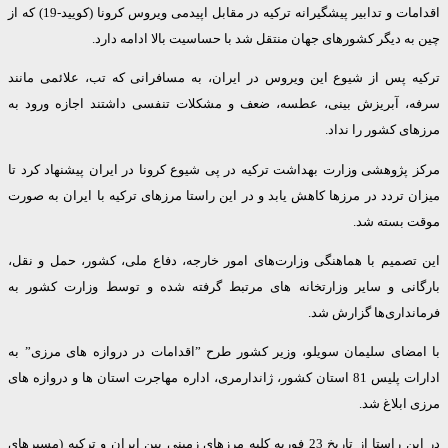
اقدامات و تدابیر پیشگیرانه ترکیه در مقابل اپیدمی ویروس کرونا (کویید-19) که از
ه دیگر کشورهای جهان منتقل شد با حساسیت بالا ادامه دارد.
ه پس از شیوع این ویروس در ایران، به مسافرانی که تب، علائمی مانند
، آبریزش بینی، عطسه، ضعف و مشکلات تنفسی داشتند اجازه ورود به
ی کشور را نداد.
 پژوهشی وزارت بهداشت ترکیه در پی شیوع کرونا در ایران پیشنهاد کرد تا
 تردد در مرزها کاهش یابد و در این راستا مرزهای ترکیه با ایران به صورت
 بسته شد.
تصمیم با هماهنگی وزارت‌های امور خارجه، دفاع ملی، کشور، حمل و نقل،
انی و سایر وزارتخانه های مرتبط گرفته شده و توسط وزارت کشور به
نداری‌ها گزارش شد.
مضای سلیمان سویلو، وزیر کشور طرح ”اقدامات در دروازه های مرزی” به
ادارات پلیس 81 استان کشور، ژاندارمری، اداره مهاجرت استان ها و دروازه های
ابلاغ شد.
در این راستا از تاریخ 23 فوریه کلیه مرزهای زمینی بین ایران و ترکیه (مسیرهای