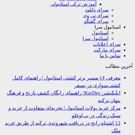
آموزش ترکی استانبولی
سرای دانلود
سرای تی وی
سرای گفتگو
استانبول سرا
استانبول
استانبول سرا
سرای اعلانات
سرای مارکت
تماس با ما
ین مطالب
معرفی ۱۶ مسیر برتر کشتی استانبول | راهنمای کامل
کشتی‌سواری در بسفر
اپلیکیشن KarDes؛ راهنمای رایگان کشف تاریخ و فرهنگ
پنهان ترکیه
مرکز خرید پولات استانبول | تجربه‌ای متفاوت از خرید و
سبک زندگی در بی‌اوغلو
12 اشتباه رایج در دریافت شهروندی ترکیه از طریق خرید
ملک