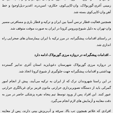
ی آغری-گوربولاک، وان-کاپی‌کوی، حکاری- اسن‌دره، اغدیر-دیل‌اوجو) و خط
وان-کاپی‌کوی بسته شد.
ن فعالیت قطار ترنس آسیا بین ایران و ترکیه و قطار باری و مسافرتی مسیر
تهران به دلیل شیوع ویروس کرونا در ایران به صورت موقت متوقف شد.
ستای اقدامات پیشگیرانه، در مرز ترکیه با ایران بیمارستان های صحرایی راه
ی شد.
امات پیشگیرانه در دروازه مرزی گوربولاک ادامه دارد
روازه مرزی گوربولاک شهرستان دغوبایزید استان آغری تدابیر گسترده
تی و اقدامات پیشگیرانه جهت جلوگیری از شیوع کرونا اتخاذ شد.
ن راستا شهروندان ترک که از ایران به ترکیه می‌آیند، پیش از انجام امور
ی باید از دستگاه تصویربرداری حرارتی مادون قرمز برای غربالگری حرارتی
 کنند. این افراد پس از ورود توسط تیم پنجاه نفره پزشکی حاضر در مرز به
عاینه و آزمایش های لازم انجام می‌گیرد.
دی که علائم همچون تب بالا، سرفه و آب‌ریزش بینی دارند، پس از معاینه