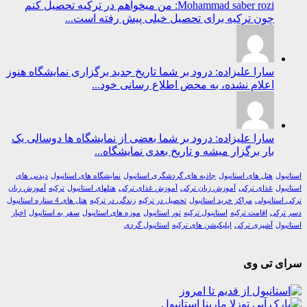
Mohammad saber rozi: من میخواهم در ترکیه تحصیل کنم
چون ترکیه برای تحصیل خیلی پیش رفته است...
سارا علیزاده: درود بر شما تاریخ جدید برگزاری نمایشگاه هنوز
اعلام نشده، به محض اطلاع رسانی خود...
سارا علیزاده: درود بر شما بعضی از نمایشگاه ها دوسالی یک
بار برگزار میشه و تاریخ بعدی نمایشگاه...
ول
هتل های استانبول
جاذبه های گردشگری استانبول
نمایشگاه های استانبول
دیدنی های
ول
غذای ترکی
آموزش زبان ترکی
آموزش غذای ترکی
هتلهای استانبول
ترکیه
آموزش زبان
استانبولی
مراکز خرید استانبول
تحصیل در ترکیه
زندگی در ترکیه
هتل های 4 ستاره استانبول
رکی
اقامت ترکیه
استانبول ترکیه
تور استانبول
موزه های استانبول
سفر به استانبول
اخبار
ول
آشپزی ترکی
اپلیکیشن های ترکیه
استانبول گردی
ی تی وی