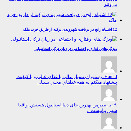
بی‌اوغلو
12 اشتباه رایج در دریافت شهروندی ترکیه از طریق خرید ملک
ویژگی‌های رفتاری و اجتماعی در زبان ترکی استانبولی
Hamid: رستوران بسيار عالي با غذاي عالي و با كيفيت
پيشنهاد ميكنم به همه غذاهاي محلي بسيا...
A: به نظرمن بهترین جای دنیا استانبول هستش. واقعا
شهرزیباییست...