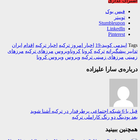
اک گذاری
فیس بوک
توییتر
Stumbleupon
LinkedIn
Pinterest
اپیدمی کویید-19
اخبار امروز ترکیه
اخبار ترکیه
اقدام
ایران
یر پیشگیرانه
ترکیه
کرونا
کروناویروس
مرزهای ترکیه
مرزهای
نی
مرزهای زمینی ترکیه
ویروس
ویروس کرونا
ره‌ی سارا علیزاده
با 6 شبکه اجتماعی پرطرفدار در ترکیه آشنا شوید
ودینگ دو رنگ‌ کاراملی ترکیه
ین ببینید