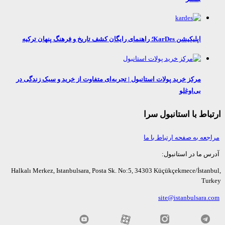
اپلیکیشن KarDes؛ راهنمای رایگان کشف تاریخ و فرهنگ پنهان ترکیه
مرکز خرید پولات استانبول | تجربه‌ای متفاوت از خرید و سبک زندگی در
بی‌اوغلو
اط با استانبول سرا
عه به صفحه ارتباط با ما
ما در استانبول:
Halkalı Merkez, Istanbulsara, Posta Sk. No:5, 34303 Küçükçekmece/İsta
Tu
site@istanbulsara