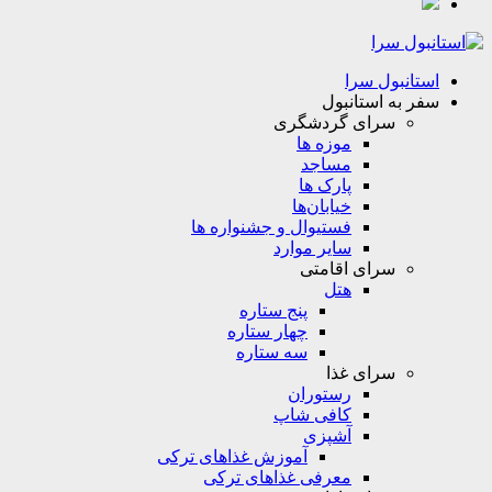
استانبول سرا
سفر به استانبول
سرای گردشگری
موزه ها
مساجد
پارک ها
خیابان‌ها
فستیوال و جشنواره ها
سایر موارد
سرای اقامتی
هتل
پنج ستاره
چهار ستاره
سه ستاره
سرای غذا
رستوران
کافی شاپ
آشپزی
آموزش غذاهای ترکی
معرفی غذاهای ترکی