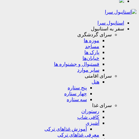
استانبول سرا
سفر به استانبول
سرای گردشگری
موزه ها
مساجد
پارک ها
خیابان‌ها
فستیوال و جشنواره ها
سایر موارد
سرای اقامتی
هتل
پنج ستاره
چهار ستاره
سه ستاره
سرای غذا
رستوران
کافی شاپ
آشپزی
آموزش غذاهای ترکی
معرفی غذاهای ترکی