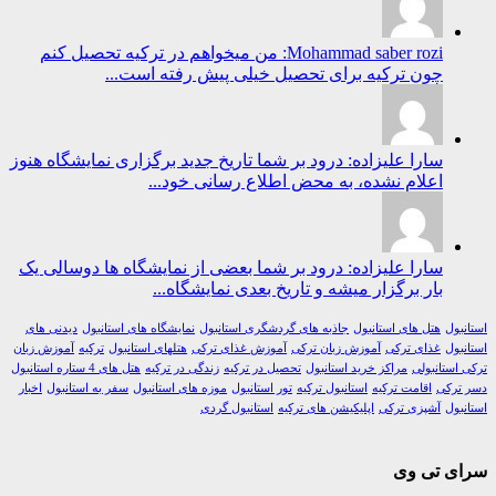
Mohammad saber rozi: من میخواهم در ترکیه تحصیل کنم
چون ترکیه برای تحصیل خیلی پیش رفته است...
سارا علیزاده: درود بر شما تاریخ جدید برگزاری نمایشگاه هنوز
اعلام نشده، به محض اطلاع رسانی خود...
سارا علیزاده: درود بر شما بعضی از نمایشگاه ها دوسالی یک
بار برگزار میشه و تاریخ بعدی نمایشگاه...
ول
هتل های استانبول
جاذبه های گردشگری استانبول
نمایشگاه های استانبول
دیدنی های
ول
غذای ترکی
آموزش زبان ترکی
آموزش غذای ترکی
هتلهای استانبول
ترکیه
آموزش زبان
استانبولی
مراکز خرید استانبول
تحصیل در ترکیه
زندگی در ترکیه
هتل های 4 ستاره استانبول
رکی
اقامت ترکیه
استانبول ترکیه
تور استانبول
موزه های استانبول
سفر به استانبول
اخبار
ول
آشپزی ترکی
اپلیکیشن های ترکیه
استانبول گردی
ی تی وی