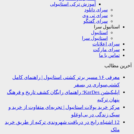
آموزش ترکی استانبولی
سرای دانلود
سرای تی وی
سرای گفتگو
استانبول سرا
استانبول
استانبول سرا
سرای اعلانات
سرای مارکت
تماس با ما
ین مطالب
معرفی ۱۶ مسیر برتر کشتی استانبول | راهنمای کامل
کشتی‌سواری در بسفر
اپلیکیشن KarDes؛ راهنمای رایگان کشف تاریخ و فرهنگ
پنهان ترکیه
مرکز خرید پولات استانبول | تجربه‌ای متفاوت از خرید و
سبک زندگی در بی‌اوغلو
12 اشتباه رایج در دریافت شهروندی ترکیه از طریق خرید
ملک