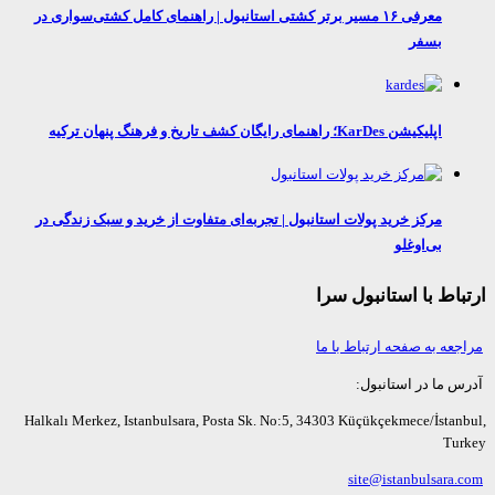
معرفی ۱۶ مسیر برتر کشتی استانبول | راهنمای کامل کشتی‌سواری در
بسفر
اپلیکیشن KarDes؛ راهنمای رایگان کشف تاریخ و فرهنگ پنهان ترکیه
مرکز خرید پولات استانبول | تجربه‌ای متفاوت از خرید و سبک زندگی در
بی‌اوغلو
اط با استانبول سرا
عه به صفحه ارتباط با ما
ما در استانبول:
Halkalı Merkez, Istanbulsara, Posta Sk. No:5, 34303 Küçükçekmece/İsta
Tu
site@istanbulsara