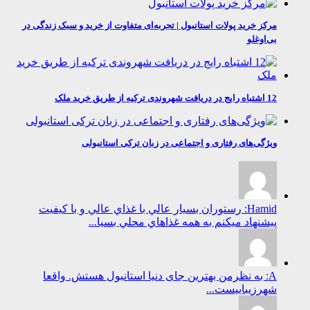
مرکز خرید پولات استانبول | تجربه‌ای متفاوت از خرید و سبک زندگی در
بی‌اوغلو
12 اشتباه رایج در دریافت شهروندی ترکیه از طریق خرید ملک
ویژگی‌های رفتاری و اجتماعی در زبان ترکی استانبولی
Hamid: رستوران بسيار عالي با غذاي عالي و با كيفيت
پيشنهاد ميكنم به همه غذاهاي محلي بسيا...
A: به نظرمن بهترین جای دنیا استانبول هستش. واقعا
شهرزیباییست...