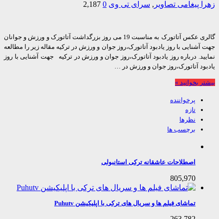
 پیغامی
تصاویر
,
سرای تی وی
0
2,187
گالری عکس آتاتورک به مناسبت 19 می روز بزرگداشت آتاتورک و ورزش و جوانان
شنایی با روز یادبود آتاتورک،روز جوان و ورزش در ترکیه مقاله زیر را مطالعه
د. درباره روز یادبود آتاتورک،روز جوان و ورزش در ترکیه جهت آشنایی با روز
د آتاتورک،روز جوان و ورزش در …
 بخوانید »
پرخواننده
تازه
نظرها
برچسب ها
اصطلاحات عاشقانه ترکی استانبولی
805,970
تماشای فیلم ها و سریال های ترکی با اپلیکیشن Puhutv
263,782