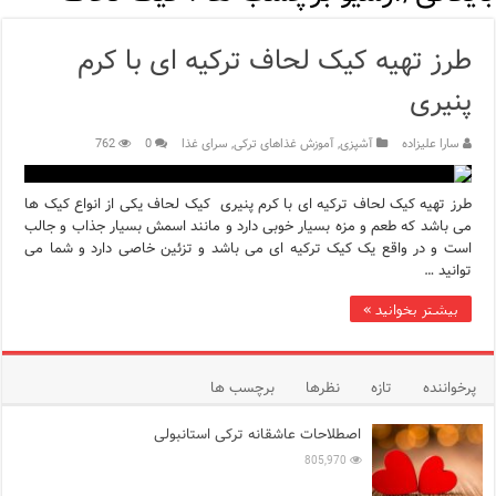
مرکز خرید پولات استانبول | تجربه‌ای متفاوت از خرید و سبک زندگی
طرز تهیه کیک لحاف ترکیه ای با کرم
12 اشتباه رایج در دریافت شهروندی ترکیه از طریق خرید ملک
پنیری
ویژگی‌های رفتاری و اجتماعی در زبان ترکی استانبولی
سارا علیزاده
آشپزی
,
آموزش غذاهای ترکی
,
سرای غذا
0
762
ویژگی‌های منفی شخصیت در زبان ترکی استانبولی
طرز تهیه کیک لحاف ترکیه ای با کرم پنیری کیک لحاف یکی از انواع کیک ها
ویژگی‌های مثبت شخصیت در زبان ترکی استانبولی
می باشد که طعم و مزه بسیار خوبی دارد و مانند اسمش بسیار جذاب و جالب
است و در واقع یک کیک ترکیه ای می باشد و تزئین خاصی دارد و شما می
موزه افسانه‌های کارتال استانبول؛ سفری به دنیای قصه‌ها در بخ
توانید …
موزه ساعت کاخ توپکاپی استانبول
بیشتر بخوانید »
اجاره خانه در استانبول چگونه است؟ راهنمای کامل در سال 2026
پرخواننده
تازه
نظرها
برچسب ها
اصطلاحات عاشقانه ترکی استانبولی
805,970