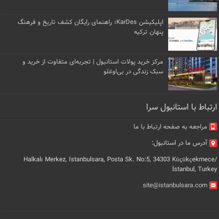
اپلیکیشن KarDes؛ راهنمای رایگان کشف تاریخ و فرهنگ
پنهان ترکیه
مرکز خرید پولات استانبول | تجربه‌ای متفاوت از خرید و
سبک زندگی در بی‌اوغلو
ارتباط با استانبول سرا
مراجعه به صفحه ارتباط با ما
آدرس ما در استانبول:
Halkalı Merkez, Istanbulsara, Posta Sk. No:5, 34303 Küçükçekmece/
İstanbul, Turkey
site@istanbulsara.com