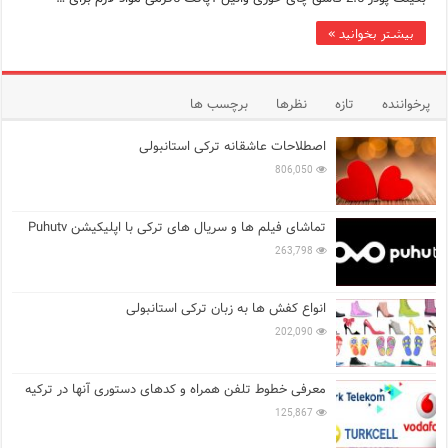
بیشتر بخوانید »
پرخواننده
تازه
نظرها
برچسب ها
اصطلاحات عاشقانه ترکی استانبولی
806,050
تماشای فیلم ها و سریال های ترکی با اپلیکیشن Puhutv
263,798
انواع کفش ها به زبان ترکی استانبولی
202,090
معرفی خطوط تلفن همراه و کدهای دستوری آنها در ترکیه
125,867