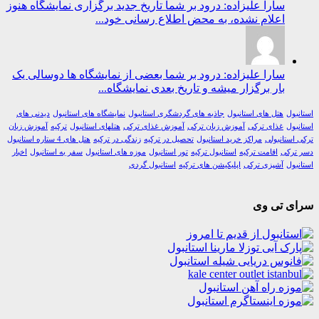
سارا علیزاده: درود بر شما تاریخ جدید برگزاری نمایشگاه هنوز
اعلام نشده، به محض اطلاع رسانی خود...
سارا علیزاده: درود بر شما بعضی از نمایشگاه ها دوسالی یک
بار برگزار میشه و تاریخ بعدی نمایشگاه...
ول
هتل های استانبول
جاذبه های گردشگری استانبول
نمایشگاه های استانبول
دیدنی های
ول
غذای ترکی
آموزش زبان ترکی
آموزش غذای ترکی
هتلهای استانبول
ترکیه
آموزش زبان
استانبولی
مراکز خرید استانبول
تحصیل در ترکیه
زندگی در ترکیه
هتل های 4 ستاره استانبول
رکی
اقامت ترکیه
استانبول ترکیه
تور استانبول
موزه های استانبول
سفر به استانبول
اخبار
ول
آشپزی ترکی
اپلیکیشن های ترکیه
استانبول گردی
ی تی وی