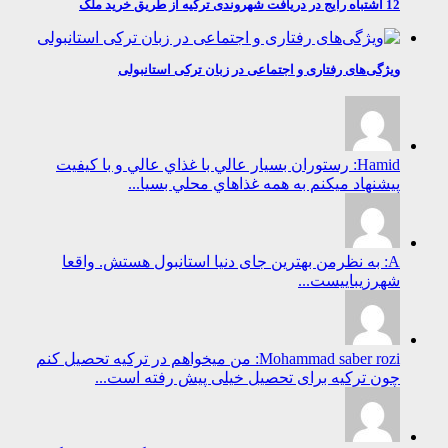
12 اشتباه رایج در دریافت شهروندی ترکیه از طریق خرید ملک
ویژگی‌های رفتاری و اجتماعی در زبان ترکی استانبولی
Hamid: رستوران بسيار عالي با غذاي عالي و با كيفيت
پيشنهاد ميكنم به همه غذاهاي محلي بسيا...
A: به نظرمن بهترین جای دنیا استانبول هستش. واقعا
شهرزیباییست...
Mohammad saber rozi: من میخواهم در ترکیه تحصیل کنم
چون ترکیه برای تحصیل خیلی پیش رفته است...