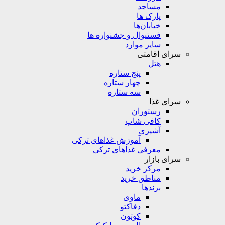
مساجد
پارک ها
خیابان‌ها
فستیوال و جشنواره ها
سایر موارد
سرای اقامتی
هتل
پنج ستاره
چهار ستاره
سه ستاره
سرای غذا
رستوران
کافی شاپ
آشپزی
آموزش غذاهای ترکی
معرفی غذاهای ترکی
سرای بازار
مرکز خرید
مناطق خرید
برندها
ماوی
دفاکتو
کوتون