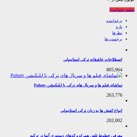
 بخوانید »
پرخواننده
تازه
نظرها
برچسب ها
اصطلاحات عاشقانه ترکی استانبولی
805,964
تماشای فیلم ها و سریال های ترکی با اپلیکیشن Puhutv
263,776
انواع کفش ها به زبان ترکی استانبولی
202,002
معرفی خطوط تلفن همراه و کدهای دستوری آنها در ترکیه