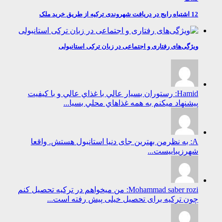
12 اشتباه رایج در دریافت شهروندی ترکیه از طریق خرید ملک
ویژگی‌های رفتاری و اجتماعی در زبان ترکی استانبولی
Hamid: رستوران بسيار عالي با غذاي عالي و با كيفيت
پيشنهاد ميكنم به همه غذاهاي محلي بسيا...
A: به نظرمن بهترین جای دنیا استانبول هستش. واقعا
شهرزیباییست...
Mohammad saber rozi: من میخواهم در ترکیه تحصیل کنم
چون ترکیه برای تحصیل خیلی پیش رفته است...