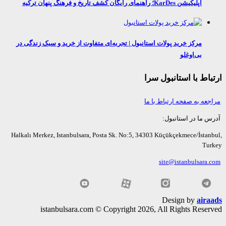
اپلیکیشن KarDes؛ راهنمای رایگان کشف تاریخ و فرهنگ پنهان ترکیه
مرکز خرید پولات استانبول | تجربه‌ای متفاوت از خرید و سبک زندگی در
بی‌اوغلو
اط با استانبول سرا
عه به صفحه ارتباط با ما
ما در استانبول:
Halkalı Merkez, Istanbulsara, Posta Sk. No:5, 34303 Küçükçekmece/İsta
Tu
site@istanbulsara
Design by
air
istanbulsara.com © Copyright 2026, All Rights Rese