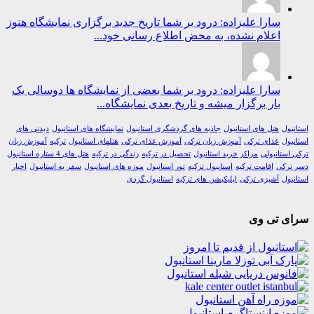
سارا علیزاده: درود بر شما تاریخ جدید برگزاری نمایشگاه هنوز
اعلام نشده، به محض اطلاع رسانی خود...
سارا علیزاده: درود بر شما بعضی از نمایشگاه ها دوسالی یک
بار برگزار میشه و تاریخ بعدی نمایشگاه...
ول
هتل های استانبول
جاذبه های گردشگری استانبول
نمایشگاه های استانبول
دیدنی های
ول
غذای ترکی
آموزش زبان ترکی
آموزش غذای ترکی
هتلهای استانبول
ترکیه
آموزش زبان
استانبولی
مراکز خرید استانبول
تحصیل در ترکیه
زندگی در ترکیه
هتل های 4 ستاره استانبول
رکی
اقامت ترکیه
استانبول ترکیه
تور استانبول
موزه های استانبول
سفر به استانبول
اخبار
ول
آشپزی ترکی
اپلیکیشن های ترکیه
استانبول گردی
ی تی وی