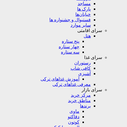
مساجد
پارک ها
خیابان‌ها
فستیوال و جشنواره ها
سایر موارد
سرای اقامتی
هتل
پنج ستاره
چهار ستاره
سه ستاره
سرای غذا
رستوران
کافی شاپ
آشپزی
آموزش غذاهای ترکی
معرفی غذاهای ترکی
سرای بازار
مرکز خرید
مناطق خرید
برندها
ماوی
دفاکتو
کوتون