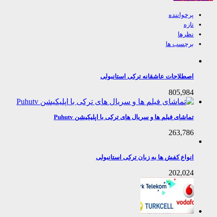
پرخواننده
تازه
نظرها
برچسب ها
اصطلاحات عاشقانه ترکی استانبولی
805,984
تماشای فیلم ها و سریال های ترکی با اپلیکیشن Puhutv
263,786
انواع کفش ها به زبان ترکی استانبولی
202,024