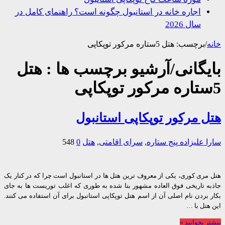
اجاره خانه در استانبول چگونه است؟ راهنمای کامل در
سال 2026
/
برچسب:
هتل 5ستاره مرکور توپکاپی
یگانی/آرشیو برچسب ها :
هتل
 مرکور توپکاپی استانبول
 علیزاده
پنج ستاره
,
سرای اقامتی
,
هتل
0
548
مری کوری، یکی از معروف ترین هتل ها در استانبول است چرا که در کنار یک
ه تاریخی فوق العاده مشهور بنا شده به طوری که اغلب توریست ها به جای
بردن نام اصلی آن از اسم هتل توپکاپی استانبول برای آن استفاده می کنند.
تل با …
 بخوانید »