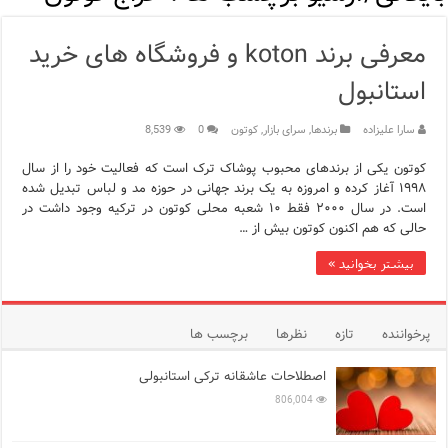
اپلیکیشن KarDes؛ راهنمای رایگان کشف تاریخ و فرهنگ پنهان ترکیه
معرفی برند koton و فروشگاه های خرید
مرکز خرید پولات استانبول | تجربه‌ای متفاوت از خرید و سبک زندگی
استانبول
12 اشتباه رایج در دریافت شهروندی ترکیه از طریق خرید ملک
سارا علیزاده
برندها
,
سرای بازار
,
کوتون
0
8,539
ویژگی‌های رفتاری و اجتماعی در زبان ترکی استانبولی
کوتون یکی از برندهای محبوب پوشاک ترک است که فعالیت خود را از سال
ویژگی‌های منفی شخصیت در زبان ترکی استانبولی
۱۹۹۸ آغاز کرده و امروزه به یک برند جهانی در حوزه مد و لباس تبدیل شده
است. در سال ۲۰۰۰ فقط ۱۰ شعبه محلی کوتون در ترکیه وجود داشت در
حالی که هم اکنون کوتون بیش از …
ویژگی‌های مثبت شخصیت در زبان ترکی استانبولی
بیشتر بخوانید »
موزه افسانه‌های کارتال استانبول؛ سفری به دنیای قصه‌ها در بخ
موزه ساعت کاخ توپکاپی استانبول
پرخواننده
تازه
نظرها
برچسب ها
اصطلاحات عاشقانه ترکی استانبولی
806,004