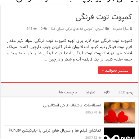
مرکز خرید پولات استانبول | تجربه‌ای متفاوت از خرید و سبک زندگی
کمپوت توت فرنگی
12 اشتباه رایج در دریافت شهروندی ترکیه از طریق خرید ملک
سارا علیزاده
آشپزی
,
آموزش غذاهای ترکی
,
سرای غذا
0
943
ویژگی‌های رفتاری و اجتماعی در زبان ترکی استانبولی
کمپوت توت فرنگی مواد لازم برای تهیه کمپوت توت فرنگی: مواد لازم مقدار
ویژگی‌های منفی شخصیت در زبان ترکی استانبولی
لازم توت فرنگی نیم کیلو اب 4لیوان شکر 1لیوان چوب دارچین 1عدد میخک
4عدد طرز تهیه کمپوت توت فرنگی: ابتدا توت فرنگی ها را خوب بشویید و
ویژگی‌های مثبت شخصیت در زبان ترکی استانبولی
حلقه حلقه کنید. در یک قابلمه آب و شکر و دارچین …
بیشتر بخوانید »
موزه افسانه‌های کارتال استانبول؛ سفری به دنیای قصه‌ها در بخ
موزه ساعت کاخ توپکاپی استانبول
پرخواننده
تازه
نظرها
برچسب ها
اجاره خانه در استانبول چگونه است؟ راهنمای کامل در سال 2026
اصطلاحات عاشقانه ترکی استانبولی
805,970
تماشای فیلم ها و سریال های ترکی با اپلیکیشن Puhutv
263,782