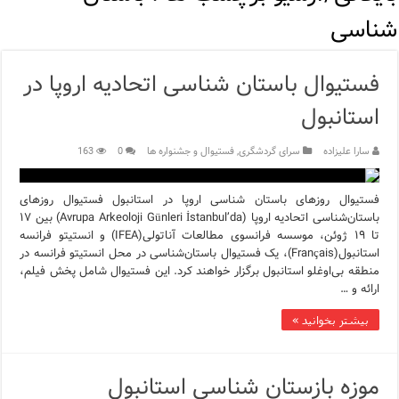
اپلیکیشن KarDes؛ راهنمای رایگان کشف تاریخ و فرهنگ پنهان ترکیه
شناسی
مرکز خرید پولات استانبول | تجربه‌ای متفاوت از خرید و سبک زندگی
فستیوال باستان شناسی اتحادیه اروپا در
12 اشتباه رایج در دریافت شهروندی ترکیه از طریق خرید ملک
استانبول
ویژگی‌های رفتاری و اجتماعی در زبان ترکی استانبولی
سارا علیزاده
سرای گردشگری
,
فستیوال و جشنواره ها
0
163
ویژگی‌های منفی شخصیت در زبان ترکی استانبولی
فستیوال روزهای باستان شناسی اروپا در استانبول فستیوال روزهای
ویژگی‌های مثبت شخصیت در زبان ترکی استانبولی
باستان‌شناسی اتحادیه اروپا (Avrupa Arkeoloji Günleri İstanbul’da) بین ۱۷
تا ۱۹ ژوئن، موسسه فرانسوی مطالعات آناتولی(IFEA) و انستیتو فرانسه
موزه افسانه‌های کارتال استانبول؛ سفری به دنیای قصه‌ها در بخ
استانبول(Français)، یک فستیوال باستان‌‌شناسی در محل انستیتو فرانسه در
منطقه بی‌اوغلو استانبول برگزار خواهند کرد. این فستیوال شامل پخش فیلم،
موزه ساعت کاخ توپکاپی استانبول
ارائه و …
بیشتر بخوانید »
موزه بازستان شناسی استانبول