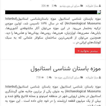
سارا علیزاده
سرای تی وی
,
ویدیو
0
336
موزه بازستان شناسی استانبول موزه باستان‌شناسی استانبول(Istanbul
Archaeological Museums) که در سال ۱۸۹۱ تاسیس شد، اولین موزه‌ی
ترکیه به‌شمار می‌رود. در این موزه می‌توان آثار مکشوفه‌ی آشوری‌ها،
بابلی‌ها، مصری‌ها، اورارتیان، هیتی‌ها، رومی‌ها، یونانی‌‌ها و هلنی‌‌ها را دید.
همچنین می‌توان از قدیمی‌ترین ساختمان سکولار عثمانی که به سبک
کوشک‌های ایرانی در …
بیشتر بخوانید »
موزه باستان شناسی استانبول
سارا علیزاده
سرای گردشگری
,
موزه ها
0
718
موزه باستان شناسی استانبول موزه باستان شناسی استانبول(Istanbul
Archaeological Museums) به عنوان یکی از برترین جاذبه های گردشگری
استانبول در بخش اروپایی شهر در منطقه امینونو و محله فاتیح واقع شده و
بیش از یک میلیون قطعه ارزشمند را در خود جای داده است . این موزه به
همت فردی …