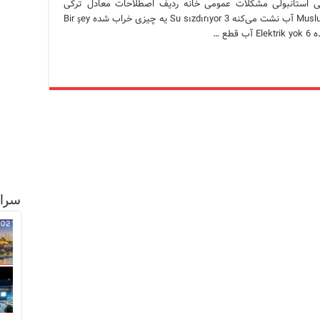
ی استانبولی مشکلات عمومی خانه ردیف اصطلاحات معادل ترکی
استانبولی 1 شیر آب چکه می‌کنه Musluk damlatıyor 2 آب نشت می‌کنه Su sızdırıyor 3 یه چیزی خراب شده Bir şey
سرا