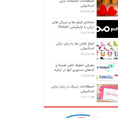
اصطلاحات عاشقانه ترکی
استانبولی
805,996
تماشای فیلم ها و سریال های
ترکی با اپلیکیشن Puhutv
263,790
انواع کفش ها به زبان ترکی
استانبولی
202,042
معرفی خطوط تلفن همراه و
کدهای دستوری آنها در ترکیه
125,849
اصطلاحات تبریک در زبان ترکی
استانبولی
114,115