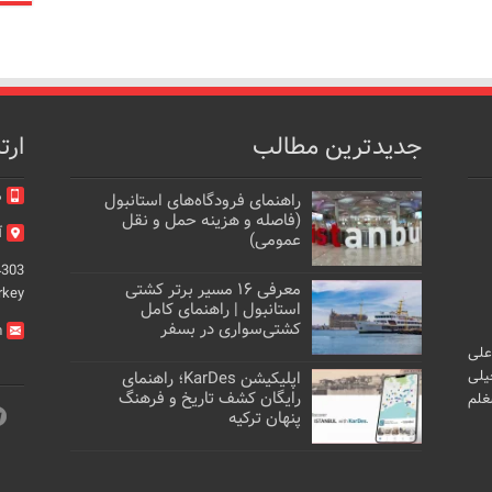
جدیدترین مطالب
ارت
م
راهنمای فرودگاه‌های استانبول
(فاصله و هزینه حمل و نقل
آد
عمومی)
4303
معرفی ۱۶ مسیر برتر کشتی
rkey
استانبول | راهنمای کامل
کشتی‌سواری در بسفر
m
علی
یلی
اپلیکیشن KarDes؛ راهنمای
رایگان کشف تاریخ و فرهنگ
غلم
پنهان ترکیه