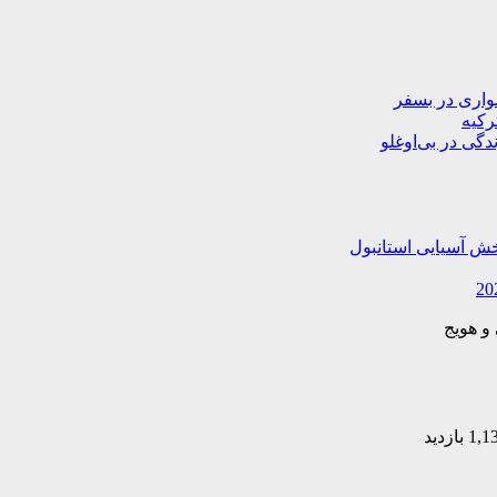
دگی در بی‌اوغلو
خش آسیایی استانبول
و هویج
1 بازدید