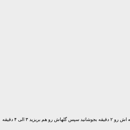
ساقه و گلهای بروکلی رو جدا کنید گلهای بروکلی رو ریز خرد کنید ساقه اش رو مکعبی خرد کنید داخل آبجوش که کمی نمک ریختید ابتدا ساقه اش رو ۲ دقیقه بجوشانید سپس گلهاش رو هم بریزید ۳ الی ۴ دقیقه