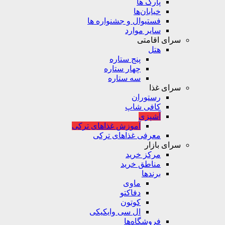
پارک ها
خیابان‌ها
فستیوال و جشنواره ها
سایر موارد
سرای اقامتی
هتل
پنج ستاره
چهار ستاره
سه ستاره
سرای غذا
رستوران
کافی شاپ
آشپزی
آموزش غذاهای ترکی
معرفی غذاهای ترکی
سرای بازار
مرکز خرید
مناطق خرید
برندها
ماوی
دفاکتو
کوتون
ال سی وایکیکی
فروشگاه‌ها