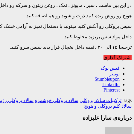
در این بین ماست ، سیر ، مایونز ، نمک ، روغن زیتون و سرکه رو داخ
هویج رو روش رنده کنید ذرت و شوید رو هم اضافه کنید.
سپس بروکلی رو آبکش کنید میتونید با دستمال تمیز به آرامی خشک کن
داخل مواد سس بریزید مخلوط کنید.
ترجیحا ۱۵ الی ۲۰ دقیقه داخل یخچال قرار بدید سپس سرو کنید.
اشتراک گذاری
فیس بوک
توییتر
Stumbleupon
LinkedIn
Pinterest
Tags
ترکیبات سالاد بروکلی
سالاد بروکلی خوشمزه
سالاد بروکلی رژی
سالاد کلم بروکلی و هویج
درباره‌ی سارا علیزاده