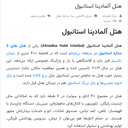
هتل آلمادینا استانبول
اپلیکیشن KarDes؛ راهنمای رایگان کشف تاریخ و فرهنگ پنهان ترکیه
سارا علیزاده
سرای اقامتی
,
سه ستاره
,
هتل
نظری بدهید
مرکز خرید پولات استانبول | تجربه‌ای متفاوت از خرید و سبک زندگی
158 بازدید
هتل آلمادینا استانبول
12 اشتباه رایج در دریافت شهروندی ترکیه از طریق خرید ملک
ویژگی‌های رفتاری و اجتماعی در زبان ترکی استانبولی
هتل آلمادینا استانبول (Almadina Hotel Istanbul)
یکی از
هتل های 3
ستاره استانبول
در
منطقه بی‌اوغلو
است که در فاصله ۴۰۰ متری از
میدان
ویژگی‌های منفی شخصیت در زبان ترکی استانبولی
تکسیم
قرار دارد و اقامتگاهی با بار و پارکینگ خصوصی ارائه می‌دهد. این
ویژگی‌های مثبت شخصیت در زبان ترکی استانبولی
هتل در سال ۲۰۱۹ تاسیس شده و همین موقعیت مکانی باعث دسترسی
بسیار خوب هتل به جاهای دیدنی استانبول مثل
برج گالاتا
شده است و
بازار
موزه افسانه‌های کارتال استانبول؛ سفری به دنیای قصه‌ها در بخ
ادویه مصری‌ها
و
بازار بزرگ استانبول
هم در نزدیکی هتل قرار دارند.
موزه ساعت کاخ توپکاپی استانبول
هتل در مجموع ۴۰ اتاق و سوئیت در ۶ طبقه دارد که به امکاناتی مثل
اینترنت رایگان، تلویزیون با کانال‌های ماهواره‌ای، مینی‌بار، دستگاه چای‌ساز یا
قهوه‌ساز، تلفن، کمد لباس، صندوق امانات، اتو و خدمات بیدارباش مجهز
هستند. در حمام اتاق‌ها هم می‌توان از دوش، سرویس بهداشتی فرنگی،
لوازم بهداشتی و سشوار استفاده کرد.