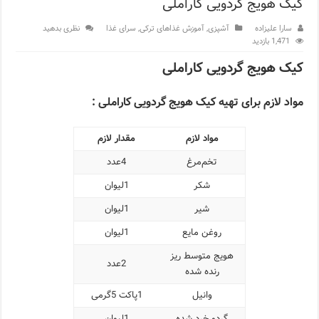
کیک هویج گردویی کاراملی
مرکز خرید پولات استانبول | تجربه‌ای متفاوت از خرید و سبک زندگی
سارا علیزاده
آشپزی
,
آموزش غذاهای ترکی
,
سرای غذا
نظری بدهید
1,471 بازدید
12 اشتباه رایج در دریافت شهروندی ترکیه از طریق خرید ملک
کیک هویج گردویی کاراملی
ویژگی‌های رفتاری و اجتماعی در زبان ترکی استانبولی
مواد لازم برای تهیه کیک هویج گردویی کاراملی :
ویژگی‌های منفی شخصیت در زبان ترکی استانبولی
ویژگی‌های مثبت شخصیت در زبان ترکی استانبولی
مواد لازم
مقدار لازم
تخم‌مرغ
4عدد
موزه افسانه‌های کارتال استانبول؛ سفری به دنیای قصه‌ها در بخ
شکر
1لیوان
موزه ساعت کاخ توپکاپی استانبول
شیر
1لیوان
اجاره خانه در استانبول چگونه است؟ راهنمای کامل در سال 2026
روغن مایع
1لیوان
هویج متوسط ریز
2عدد
رنده شده
وانیل
1پاکت 5گرمی
گردو خرد شده
1لیوان