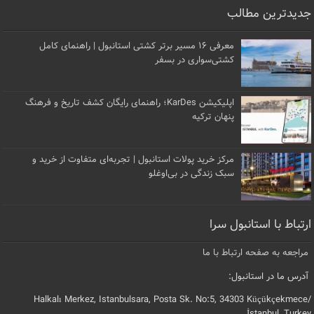
جدیدترین مطالب
معرفی ۱۶ مسیر برتر کشتی استانبول | راهنمای کامل
کشتی‌سواری در بسفر
اپلیکیشن KarDes؛ راهنمای رایگان کشف تاریخ و فرهنگ
پنهان ترکیه
مرکز خرید پولات استانبول | تجربه‌ای متفاوت از خرید و
سبک زندگی در بی‌اوغلو
ارتباط با استانبول سرا
مراجعه به صفحه ارتباط با ما
آدرس ما در استانبول:
Halkalı Merkez, Istanbulsara, Posta Sk. No:5, 34303 Küçükçekmece/
İstanbul, Turkey