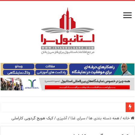
معرفی ۱۶ مسیر برتر کشتی استانبول | راهنمای کامل کشتی‌سواری در بسفر
خانه
/
همه دسته بندی ها
/
سرای غذا
/
آشپزی
/
کیک هویج گردویی کاراملی
اپلیکیشن KarDes؛ راهنمای رایگان کشف تاریخ و فرهنگ پنهان ترکیه