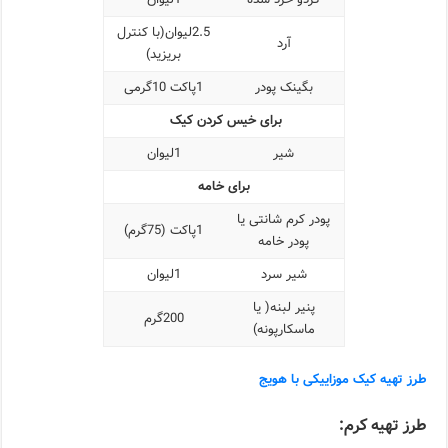
2.5لیوان(با کنترل
آرد
بریزید)
بگینک پودر
1پاکت 10گرمی
برای خیس کردن کیک
شیر
1لیوان
برای خامه
پودر کرم شانتی یا
1پاکت (75گرم)
پودر خامه
شیر سرد
1لیوان
پنیر لبنه( یا
200گرم
ماسکارپونه)
طرز تهیه کیک موزاییکی با هویج
طرز تهیه کرم: