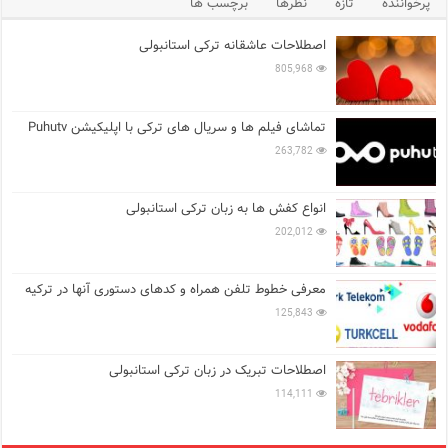
پرخواننده
تازه
نظرها
برچسب ها
اصطلاحات عاشقانه ترکی استانبولی
805,968
تماشای فیلم ها و سریال های ترکی با اپلیکیشن Puhutv
263,782
انواع کفش ها به زبان ترکی استانبولی
202,012
معرفی خطوط تلفن همراه و کدهای دستوری آنها در ترکیه
125,843
اصطلاحات تبریک در زبان ترکی استانبولی
114,111