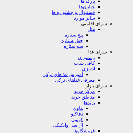
پارک ها
خیابان‌ها
فستیوال و جشنواره ها
سایر موارد
سرای اقامتی
هتل
پنج ستاره
چهار ستاره
سه ستاره
سرای غذا
رستوران
کافی شاپ
آشپزی
آموزش غذاهای ترکی
معرفی غذاهای ترکی
سرای بازار
مرکز خرید
مناطق خرید
برندها
ماوی
دفاکتو
کوتون
ال سی وایکیکی
فروشگاه‌ها