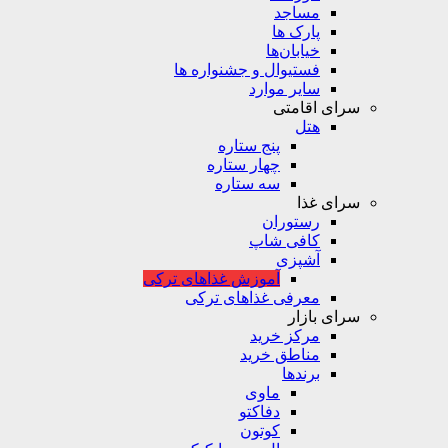
مساجد
پارک ها
خیابان‌ها
فستیوال و جشنواره ها
سایر موارد
سرای اقامتی
هتل
پنج ستاره
چهار ستاره
سه ستاره
سرای غذا
رستوران
کافی شاپ
آشپزی
آموزش غذاهای ترکی
معرفی غذاهای ترکی
سرای بازار
مرکز خرید
مناطق خرید
برندها
ماوی
دفاکتو
کوتون