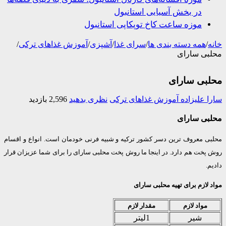
در بخش آسیایی استانبول
موزه ساعت کاخ توپکاپی استانبول
/
همه دسته بندی ها
/
سرای غذا
/
آشپزی
/
آموزش غذاهای ترکی
/
بی سارای
بی سارای
 علیزاده
آموزش غذاهای ترکی
نظری بدهید
2,596 بازدید
بی سارای
ی معروف ترین دسر کشور ترکیه و شبیه فرنی خودمان است. انواع و اقسام
پخت هم دارد. در اینجا ما روش پخت محلبی سارای را برای شما عزیزان قرار
.
لازم برای تهیه محلبی سارای
مواد لازم
مقدار لازم
شیر
1لیتر