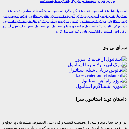
بار برگزار میشه و تاریخ بعدی نمایشگاه...
ول
هتل های استانبول
جاذبه های گردشگری استانبول
نمایشگاه های استانبول
دیدنی های
ول
غذای ترکی
آموزش زبان ترکی
آموزش غذای ترکی
هتلهای استانبول
ترکیه
آموزش زبان
استانبولی
مراکز خرید استانبول
تحصیل در ترکیه
زندگی در ترکیه
هتل های 4 ستاره استانبول
رکی
اقامت ترکیه
استانبول ترکیه
موزه های استانبول
تور استانبول
سفر به استانبول
آشپزی
اخبار استانبول
اپلیکیشن های ترکیه
استانبول گردی
ی تی وی
ان تولد استانبول سرا
واخر سال نود و سه، از وضعیت کسب و کار، علی الخصوص مشتریان پر توقع و
قدی خودم خیلی خیلی خسته شده بودم بطوری که چند بار تصمیم به تعویض