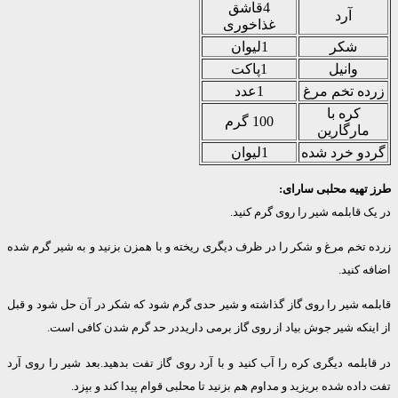
4قاشق
آرد
غذاخوری
شکر
1لیوان
وانیل
1پاکت
ه تخم مرغ
1عدد
کره با
100 گرم
مارگارین
و خرد شده
1لیوان
تهیه محلبی سارای:
 قابلمه شیر را روی گرم کنید.
تخم مرغ و شکر را در ظرف دیگری ریخته و با همزن بزنید و به شیر گرم شده
 کنید.
مه شیر را روی گاز گذاشته و شیر حدی گرم شود که شکر در آن حل شود و قبل
نکه شیر جوش بیاد از روی گاز برمی داریددر حد گرم شدن کافی است.
بلمه دیگری کره را آب کنید و با آرد روی گاز تفت بدهید.بعد شیر را روی آرد
اده شده بریزید و مداوم هم بزنید تا محلبی قوام پیدا کند و بپزد.