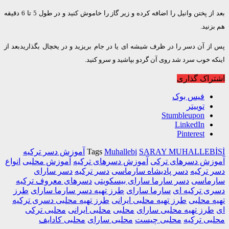
بعد از پختن وانیل را اضافه کرده و زیر گاز را خاموش کنید و در طول 5 تا 6 دقیقه
نید.
ز آن دسر را در ظرف شیشه ای یا در جام بریزید و در یخچال بگذاریدبعد از
 خوب سرد شد روی آن گردو بپاشید و سرو کنید.
اک گذاری
فیس بوک
توییتر
Stumbleupon
LinkedIn
Pinterest
SARAY MUHALLEB
Muhallebi
Tags
آموزش دسر ترکیه
زش دسرهای ترکی
آموزش دسرهای ترکیه
آموزش محلبی
انواع
ترکیه
دسر پادیشاه سارماسی
دسر ترکیه
دسر سارای
ماسی
دسر سارما سارای بیسکویتی
دسرهای معروف ترکیه
 ترکیه ای
سارما سارای
طرز تهیه دسر سارما سارای
طرز
 محلبی
طرز تهیه محلبی ایرانی
طرز تهیه محلبی دسری ترکیه
رز تهیه محلبی سارای
محلبی
محلبی ایرانی
محلبی ترکی
ی ترکیه
محلبی چیست
محلبی سارای
محلبی کادایف