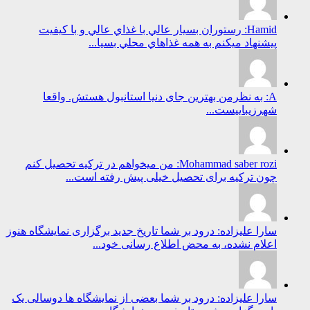
Hamid: رستوران بسيار عالي با غذاي عالي و با كيفيت
پيشنهاد ميكنم به همه غذاهاي محلي بسيا...
A: به نظرمن بهترین جای دنیا استانبول هستش. واقعا
شهرزیباییست...
Mohammad saber rozi: من میخواهم در ترکیه تحصیل کنم
چون ترکیه برای تحصیل خیلی پیش رفته است...
سارا علیزاده: درود بر شما تاریخ جدید برگزاری نمایشگاه هنوز
اعلام نشده، به محض اطلاع رسانی خود...
سارا علیزاده: درود بر شما بعضی از نمایشگاه ها دوسالی یک