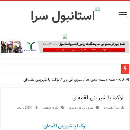
راهنمای فرودگاه‌های استانبول (فاصله و هزینه حمل و نقل عموم
خانه
/
همه دسته بندی ها
/
سرای تی وی
/
لوکما یا شیرینی لقمه‌ای
معرفی ۱۶ مسیر برتر کشتی استانبول | راهنمای کامل کشتی‌سواری در بسفر
لوکما یا شیرینی لقمه‌ای
اپلیکیشن KarDes؛ راهنمای رایگان کشف تاریخ و فرهنگ پنهان ترکیه
سارا علیزاده
سرای تی وی
,
ویدیو
نظری بدهید
2,254 بازدید
مرکز خرید پولات استانبول | تجربه‌ای متفاوت از خرید و سبک زندگی
لوکما یا شیرینی لقمه‌ای
12 اشتباه رایج در دریافت شهروندی ترکیه از طریق خرید ملک