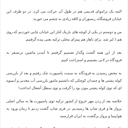
البته یک تراموای قدیمی هم در طول آن حرکت می کرد، در دو طرف این
خیابان فروشگاه، رستوران و کافه زیادی به چشم می خورند.
من و دوستم در یکی از کوچه های باریک کنار این خیابان چایی خوردیم که روی
هم 3 لیر شد. برای ناهار هم پیتزای محلی ترکیه یعنی پیده گرفتیم.
بعد از این همه گشت وگذار تصمیم گرفتیم تا آمدن ماشین ترنسفر به
فرودگاه در لابی بشینیم و استراحت کنیم.
به محض رسیدن به فرودگاه به سمت پاسپورت چک رفتیم و بعد از بازرسی
کوله پشتی ها و چمدان کوچکی که داشتیم مامور بازرسی آب معدنی و آبمیوه
ای که توی کوله پشتی مون بود را گرفت و توی سطل آشغال انداخت!
خلاصه بعد از زدن مهر خروج از کشور ترکیه توی پاسپورت ها به سالن اصلی
پرواز ها و فری شاپ ها رسیدیم. در فری شاپ گشت زدیم تا زمان ورود به
هواپیما و پرواز برگشت به ایران فرارسید.