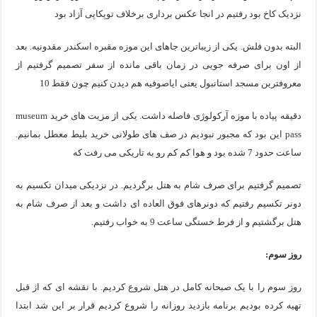
نزدیک کاخ بود رفتیم در انجا عکس برداری برخلاف توپکاپی آزاد بود
البته بدون فلش. یکی از زیباترین جاهای این موزه مقبره اسکندر مقدونیه. بعد
از اون برای صرفه جویی در زمان باقی مانده از سفر تصمیم گرفتیم از
معروفترین مسجد استانبول یعنی ایاصوفیه هم دیدن کنیم چون فقط 10
دقیقه پیاده با موزه آرکولوژی فاصله داشت. یکی از مزیت های خرید museum
pass این بود که مجبور نبودیم در صف های طولانی خرید بلیط معطل بمانیم.
ساعت حدود 7 شده بود و هوا کم کم رو به تاریکی می رفت که
تصمیم گرفتیم برای صرف شام به هتل برگردیم. در نزدیکی میدان تکسیم به
دونر تکسیم رفتیم که دونرهای فوق العاده ای داشت و بعد از صرف شام به
هتل برگشتیم و از فرط خستگی ساعت 9 به خواب رفتیم.
روز سوم:
روز سوم را با یک صبحانه کامل در هتل شروع کردیم. با نقشه ای که از قبل
تهیه کرده بودیم برنامه بازدید روزانه را شروع کردیم قرار بر این شد ابتدا