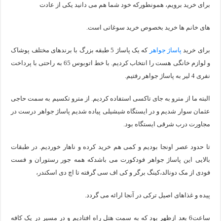
برای خرید برویم، همونطورکه خود شما هم می دانید یکی از عادت
های خانم ها خرید بخصوص خرید سوغاتی است.
برای خرید
پاساژ جواهر
که یک پاساژ 5 طبقه بزرگ با برندهای مختلف پوشاک
و لوازم خانگی هست را انتخاب کردیم. با خط اتوبوس 65 به راحتی با پرداخت
نفری 4 لیر به پاساژ جواهر رفتیم.
البته ما از مترو به جای تاکسی استفاده کردیم. از مترو تکسیم به سمت حاجی
عثمان سوار شدیم و در ایستگاه شیشیلی پیاده شدیم پاساژ جواهر درست در
مجاورت درب شرقی ایستگاه بود.
تا حدود عصر اونجا بودیم و کمی هم خرید کرده و ناهار خوردیم. در طبقات
بالایی این پاساژ جواهر فودکورت می باشدکه همه جور رستوران و فست
فودی از مک دونالد،کینگ برگر و کی اف سی گرفته تا اچ دی اسکندر،
پیده و غذاهای اصیل ترکی در آنجا ارائه می گردد.
ساعت6 بعد ازظهر بود که به سمت هتل راه افتادیم و در مسیر در یک کافه