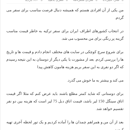
اپلیکیشن KarDes؛ راهنمای رایگان کشف تاریخ و فرهنگ پنهان ترکیه
من یکی از آن افرادی هستم که همیشه دنبال فرصت مناسب برای سفر می
مرکز خرید پولات استانبول | تجربه‌ای متفاوت از خرید و سبک زندگ
گردم.
12 اشتباه رایج در دریافت شهروندی ترکیه از طریق خرید ملک
در انتخاب کشورهای اطراف ایران برای سفر ترکیه به خاطر قیمت مناسب
ویژگی‌های رفتاری و اجتماعی در زبان ترکی استانبولی
گزینه پر رنگی برای من محسوب می شد.
ویژگی‌های منفی شخصیت در زبان ترکی استانبولی
برای شروع سرچ کوچکی در سایت های مختلف انجام دادم و قیمت ها و تاریخ
ویژگی‌های مثبت شخصیت در زبان ترکی استانبولی
ها را بررسی کردم. بعد از مشورت با یکی دیگر از دوستان به این نتیجه رسیدم
که اگر دو نفری به این سفر بریم هزینه هامون کاهش پیدا
موزه افسانه‌های کارتال استانبول؛ سفری به دنیای قصه‌ها در بخ
می کند و بیشتر به ما خوش می گذرد.
موزه ساعت کاخ توپکاپی استانبول
برای دوستانی که شاید کمتر مطلع باشند باید عرض کنم که مثلا اگر قیمت
اتاق سینگل 150 لیر باشد، قیمت اتاق دبل 75 لیر است که هزینه بین دو نفر
تقسیم خواهد شد.
بعد از آن من و همراهم چمدان ها را آماده کردیم و یک تور لحظه آخری تهیه
کردیم.