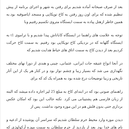
بعد از صرف صبحانه آماده شدیم برای رفتن به شهر و اجرای برنامه از پیش
تنظیم شده که برای اون روز رفتن به کاخ توپکاپی و مسجد ایاصوفیه بود.به
همین خاطر ازهتل پیاده به سمت ایستگاه متروی تکسیم رفتیم وبا
توجه به علامت های راهنما در ایستگاه کاباتاش پیدا شدیم و با تراموی t1 به
ایستگاه گلهانه که در نزدیکی کاخ توپکاپی بود رفتیم. به سمت کاخ حرکت
کردیم بعد از دیدن کاخ به سمت اتاق های حیاط هدایت شدیم که
در آنجا انواع عتیقه جات ایرانی، عثمانی، چینی و هندی از دورا نهای مختلف
نگهداری می شد که بسیار زیبا و چشم نواز بود و در کنار هر یک از این آثار
تاریخی و زیبا توضیحات درج شده بود به همراه یک کد که برای
راهنمای صوتی بود که در ابتدای کاخ به مبلغ 25 لیر اجاره داده میشد که البته
از زبان فارسی هم پشتیبانی می کرد. نکته جالب این بود که امکان عکس
برداری حتی بدون فلش هم در این موزه وجود نداشت. پس از
دیدن موزه وارد محیط حرم سلطان شدیم که سراسر آن پوشیده از ادعیه و
نام های خدا بود. بعد از بازدید از حرم سلطان به سمت موزه آرکولوژی که