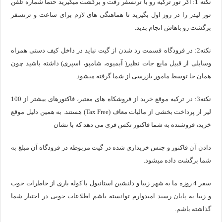
نکته 1: اگر تور ترکیه رو با ترنسفر رفت و برگشت میگیرید حتما شماره تلفن
تور لیدر را در روز اول بگیرید تا هماهنگی های لازم برای ساعت و ترنسفر
برگشت رو باهاش انجام بدید.
نکته2: در فرودگاه قسمت رد شدن از گیت نباید در داخل کیف دستی همراه
وسایلی از قبیل مایع جات نظیر( آبمیوه، شامپو، اسپری) داشته باشید چون
همان جا توسط مامور بازرسی از شما گرفته میشود.
نکته3: در ترکیه موقع خرید از فروشکاه های معتبر، فاکتورهای بیشتر از 100
لیر از پرداخت بخشی از مالیات معاف (Tax Free) هستند. به همین دلیل موقع
خرید، فروشنده به شما فاکتور تکس فری می دهد که با نشان
دادن آن فاکتور و جنس خریداری شده در گیت مربوطه در فرودگاه آن مبلغ به
شما برگشت داده میشود.
سفر 4 روزه ما به شهر زیبا و دلنشین استانبول با کوله باری از خاطرات خوب
و زیبا به پایان رسید امیدوارم توانسته باشم اطلاعات خوبی در اختیار شما
گذاشته باشم.