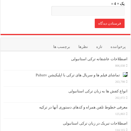
یک × 4 =
پرخواننده
تازه
نظرها
برچسب ها
اصطلاحات عاشقانه ترکی استانبولی
806,038
تماشای فیلم ها و سریال های ترکی با اپلیکیشن Puhutv
263,798
انواع کفش ها به زبان ترکی استانبولی
202,072
معرفی خطوط تلفن همراه و کدهای دستوری آنها در ترکیه
125,863
اصطلاحات تبریک در زبان ترکی استانبولی
114,115