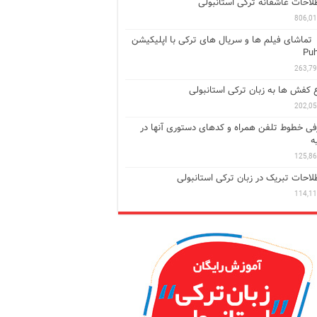
احات عاشقانه ترکی استانبولی
806,0
تماشای فیلم ها و سریال های ترکی با اپلیکیشن
Puh
263,7
ع کفش ها به زبان ترکی استانبولی
202,0
ی خطوط تلفن همراه و کدهای دستوری آنها در
ه
125,8
احات تبریک در زبان ترکی استانبولی
114,1