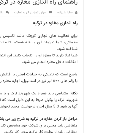
راهنمای راه اندازی مغازه در ترکی
12 اشتباه رایج در دریافت شهروندی ترکیه از طریق خرید ملک
سارا علیزاده
سرای تجارت
,
کار و تجارت
نظر
ویژگی‌های رفتاری و اجتماعی 
راه اندازی مغازه در ترکیه
ویژگی‌های منفی شخصیت در ز
برای فعالیت های تجاری کوچک مانند تاسیس رست
خدماتی، شما نیازمند این مسئله هستید تا مکانی
ویژگی‌های مثبت شخصیت در ز
شناخته شود.
موزه افسانه‌های کارتال است
شما نیاز دارید تا مغازه ای را انتخاب کنید. این ان
امکانات داخل مغازه انجام می شود.
موزه ساعت کاخ توپکاپی استا
واضح است که نزدیکی به خیابات اصلی یا افزایش مت
با رقم های ۵۰۰ لیر نیز در استانبول، اجاره مغازه را انجام داد.
نکته
: متقاضی باید همراه یک شهروند ترک و یا یک
شهروند ترک یا وکیل صرفا به این دلیل است که آش
آنها رد شود تا 5 سال اجازه درخواست مجدد نخواهند داشت.
مراحل باز کردن مغازه در ترکیه به شرح زیر می باش
متقاضی باید محلی برای شرکت خود مشخص کند.
متقاضی باید از وزارت کار ترکیه مجور کار بگیرد.