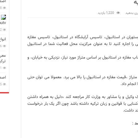
ه
اصطل
18
ی بدهید
1,220 بازدید
در زبان ترکی استانبولی
utv
92
بان ترکی استانبولی
وران در استانبول، تاسیس آرایشگاه در استانبول، تاسیس مغازه
انوا
 را اجاره کنید تا به عنوان مرکزیت محل فعالیت شما در استانبول
بان ترکی استانبولی
56
معرف
انبول؛ سفری به دنیای قصه‌ها در بخش آسیایی استانبول
تخاب مغازه در استانبول بر اساس متراژ مورد نیاز، نزدیکی به خیابان، و
ترکی
نبول
61
راژ ،قیمت مغازه در استانبول را بالا می برد. معمولا می توان حتی
اصطل
15
 وکیل و یا مشاور به وزارت کار مراجعه کند ،دلیل به همراه داشتن
نایی با قوانین و زبان ترکیه داشته باشد چون اگر یک بار درخواست
د
: