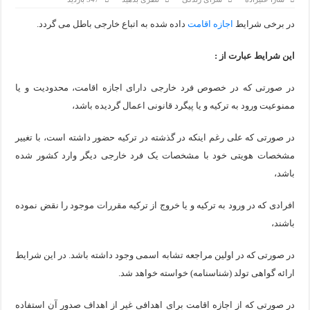
اپلیکیشن KarDes؛ راهنمای رایگان کشف تاریخ و فرهنگ پنهان ترکیه
در برخی شرایط
اجازه اقامت
داده شده به اتباع خارجی باطل می گردد.
مرکز خرید پولات استانبول | تجربه‌ای متفاوت از خرید و سبک زندگ
12 اشتباه رایج در دریافت شهروندی ترکیه از طریق خرید ملک
این شرایط عبارت از :
ویژگی‌های رفتاری و اجتماعی در زبان ترکی استانبولی
در صورتی که در خصوص فرد خارجی دارای اجازه اقامت، محدودیت و یا
ممنوعیت ورود به ترکیه و یا پیگرد قانونی اعمال گردیده باشد،
ویژگی‌های منفی شخصیت در زبان ترکی استانبولی
در صورتی که علی رغم اینکه در گذشته در ترکیه حضور داشته است، با تغییر
ویژگی‌های مثبت شخصیت در زبان ترکی استانبولی
مشخصات هویتی خود با مشخصات یک فرد خارجی دیگر وارد کشور شده
موزه افسانه‌های کارتال استانبول؛ سفری به دنیای قصه‌ها در بخ
باشد،
موزه ساعت کاخ توپکاپی استانبول
افرادی که در ورود به ترکیه و یا خروج از ترکیه مقررات موجود را نقض نموده
باشند،
در صورتی که در اولین مراجعه تشابه اسمی وجود داشته باشد. در این شرایط
ارائه گواهی تولد (شناسنامه) خواسته خواهد شد.
در صورتی که از اجازه اقامت برای اهدافی غیر از اهداف صدور آن استفاده