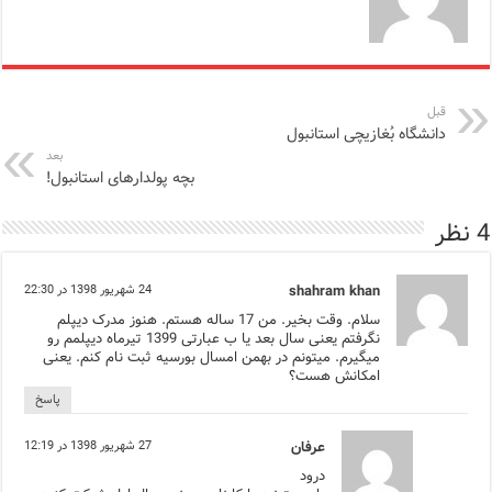
قبل
دانشگاه بُغازیچی استانبول
بعد
بچه پولدارهای استانبول!
4 نظر
shahram khan
24 شهریور 1398 در 22:30
سلام. وقت بخیر. من 17 ساله هستم. هنوز مدرک دیپلم
نگرفتم یعنی سال بعد یا ب عبارتی 1399 تیرماه دیپلمم رو
میگیرم. میتونم در بهمن امسال بورسیه ثبت نام کنم. یعنی
امکانش هست؟
پاسخ
عرفان
27 شهریور 1398 در 12:19
درود