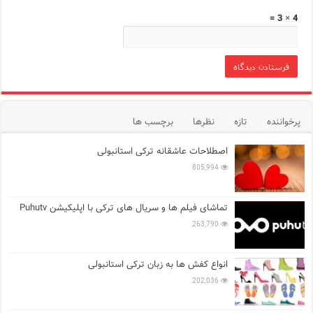
4 × 3 =
پرخواننده
تازه
نظرها
برچسب ها
اصطلاحات عاشقانه ترکی استانبولی
805,994
تماشای فیلم ها و سریال های ترکی با اپلیکیشن Puhutv
263,790
انواع کفش ها به زبان ترکی استانبولی
202,036