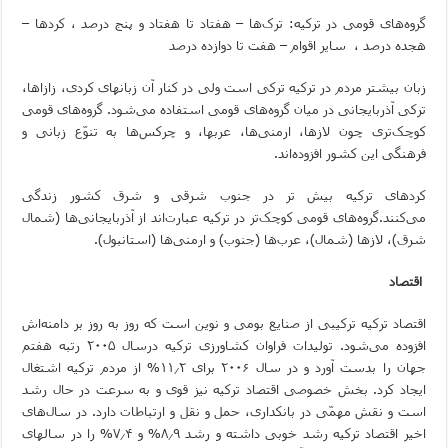
گروه‌های قومی در ترکیه: ترک‌ها – هفتاد تا هفتاد و پنج درصد ، کردها –
هجده درصد ،
سایر اقوام – هفت تا دوازده درصد
زبان بیشتر مردم در ترکیه ترکی است ولی در کنار آن زبانهای کردی، زازاها،
ترکی آذربایجانی در میان گروه‌های قومی استفاده می‌شود. گروه‌های قومی
کوچک‌تری چون لازها، ارمنی‌ها، عربها، و چرکس‌ها به تنوّع زبانی و
فرهنگی این کشور افزوده‌اند.
کردهای ترکیه بیش تر در جنوب شرقی و شرق کشور زندگی
می‌کنند.گروه‌های قومی کوچک‌تر در ترکیه عبارت‌اند از آذربایجانی‌ها (شمال
شرق)، لازها (شمال)، عرب‌ها (جنوب) و ارمنی‌ها (استانبول).
اقتصاد
اقتصاد ترکیه ترکیبی از صنایع بومی و نوین است که روز به روز بر دامنه‌اش
افزوده می‌شود. تولیدات فراوان کشاورزی ترکیه درسال ۲۰۰۵ رتبه هفتم
جهان را بدست آورد و در سال ۲۰۰۶ برای ۱۱٫۲% از مردم ترکیه اشتغال
ایجاد کرد. بخش خصوصی اقتصاد ترکیه نیز قوی و به سرعت در حال رشد
است و نقش مهمّی در بانکداری، حمل و نقل و ارتباطات دارد. در سال‌های
اخیر اقتصاد ترکیه رشد خوبی داشته و رشد ۸٫۹% و ۷٫۴% را در سالهای