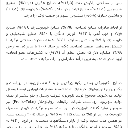
پس از نساجی پالایش نفت (۱۴٫۵%)، صنایع غذایی (۱۰٫۶%)، صنایع
شیمیایی (۱۰٫۳%)، صنایع فولاد و ذوب آهن (۸٫۹%)، خودروسازی (۶٫۳%)
و ماشین سازی (۵٫۸%) بیشترین سهم در صنعت ترکیه را دارند.
از لحاظ صادرات صنایع نساجی با۱۹%، صنایع خودروسازی با ۱۸%، صنایع
فولاد و ذوب آهن با ۱۳%، لوازم خانگی با ۱۰%، صنایع شیمیایی و
داروسازی با ۹% و ماشین سازی با ۷%، عمده صادرات صنعتی ترکیه را
تشکیل می‌دهند. صنعت نساجی ترکیه در سال ۲۰۰۶ با صادراتی به ارزش
۱۳/۹۸ میلیارد دلار که بخش اعظم آن (۷۶%) به کشورهای عضو اتحادیه
اروپا صادر شده بیشترین درآمد صادراتی را برای ترکیه داشته‌است.
صنایع الکترونیکی وستل ترکیه بزرگترین تولید کننده تلویزیون در اروپاست و
یک چهارم تلویزیونهای خریداری شده توسط مشتریان اروپایی توسط وستل
تولید می‌شوند. مجموع تولید تلویزیون شرکت وستل و بکو بیشتر از نصف
تولید تلویزیون اروپاست. شرکت ترکیه‌ای پروفیلو-تلار (
Profilo-Telar
) نیز
سومین تولید کننده تلویزیون در اروپاست. سهم ترکیه در فروش محصول
تلویزیون در اروپا از ۵% در سال ۱۹۹۵ به ۴۵% در سال ۲۰۰۵ رسیده‌است.
در همین مدت سهم ترکیه از بازار دستگاههای دیجیتالی در اروپا از ۳% به
۱۵% رسیده و لوازم خانگی تولید ترکیه ۱۸% بازارهای اروپا را به تسخیر