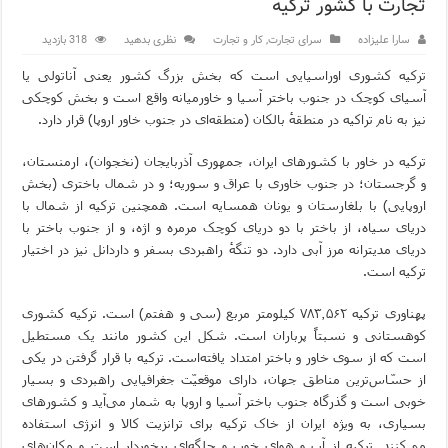
تجارت با کشور ترکیه
مرکز خرید پولات استانبول | تجربه‌ای متفاوت از خرید و سبک زندگی
سارا علیزاده
سرای تجارت
,
کار و تجارت
نظری بدهید
318 بازدید
12 اشتباه رایج در دریافت شهروندی ترکیه از طریق خرید ملک
ترکیه کشوری اوراسیایی است که بخش بزرگ کشور یعنی آناتولی یا
آسیای کوچک در جنوب باختر آسیا و خاورمیانه واقع است و بخش کوچکی
ویژگی‌های رفتاری و اجتماعی در زبان ترکی استانبولی
نیز به نام تراکیه در منطقهٔ بالکان (منطقه‌ای در جنوب خاور اروپا) قرار دارد.
ویژگی‌های منفی شخصیت در زبان ترکی استانبولی
ترکیه در خاور با کشورهای ایران، جمهوری آذربایجان (نخجوان)، ارمنستان،
و گرجستان؛ در جنوب خاوری با عراق و سوریه؛ و در شمال باختری (بخش
ویژگی‌های مثبت شخصیت در زبان ترکی استانبولی
اروپایی) با بلغارستان و یونان همسایه است. همچنین ترکیه از شمال با
موزه افسانه‌های کارتال استانبول؛ سفری به دنیای قصه‌ها در بخ
دریای سیاه، از باختر با دو دریای کوچک مرمره و اژه، و از جنوب باختر با
دریای مدیترانه مرز آبی دارد. دو تنگهٔ راهبردی بسفر و داردانل نیز در اختیار
موزه ساعت کاخ توپکاپی استانبول
ترکیه است.
اجاره خانه در استانبول چگونه است؟ راهنمای کامل در سال 2026
پهناوری ترکیه ۷۸۳٬۵۶۲ کیلومتر مربع (سی و هفتم) است. ترکیه کشوری
کوهستانی و نسبتاً پرباران است. شکل این کشور مانند یک مستطیل
است که از سوی خاور و باختر امتداد یافته‌است. ترکیه با قرار گرفتن در یکی
از حسّاس‌ترین مناطق جهان، دارای موقعیّت جغرافیایی راهبردی و بسیار
خوبی است و گذرگاه جنوب باختر آسیا و اروپا به شمار می‌آید و کشورهای
بسیاری، به ویژه ایران از خاک ترکیه برای ترانزیت کالا و انرژی استفاده
می‌کنند. ترکیه از آب و هوای خوب و جلگه‌ای برخوردار است و مکان‌های