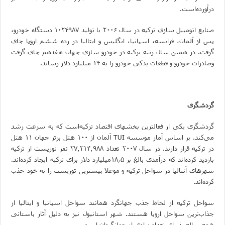
درآورده‌است.
صنایع اتومبیل سازی ترکیه در سال ۲۰۰۶ با تولید ۱۰۲۴۹۸۷ دستگاه خودرو،
پس از آلمان، فرانسه، اسپانیا، انگلیس و ایتالیا در رده ششم اروپا جای
گرفت. در همین سال رتبه ترکیه در خودرو سازی جهان هفدهم جای گرفت
وصادرات خودرو و قطعات یدکی خودرو را به ۱۴ میلیارد دلار رساند.
گردشگری
گردشگری یکی از فعالترین بخشهای اقتصاد ترکیه‌است که به سرعت رشد
می‌کند. بر اساس آمار موسسه
TUI
آلمان از ۱۰۰ هتل برتر جهان ۱۱ هتل
در ترکیه قرار دارند. در سال ۲۰۰۷ تعداد ۲۷٬۲۱۴٬۹۸۸ نفر توریست از ترکیه
بازدید کرده‌اند که درآمدی بالغ بر ۱۸٫۵میلیارد دلار برای ترکیه ایجاد کرده‌اند.
شهرهای آنتالیا در سواحل ترکیه و موغلا بیشترین توریست را به خود جذب
کرده‌اند.
سواحل ترکیه از لحاظ جذب جهانگرد همانند سواحل اسپانیا و ایتالیا از
جذاب‌ترین سواحل اروپا هستند. شهر استانبول نیز به دلیل آثار باستانی
همه ساله پذیرای تعداد زیادی از جهانگردان است.