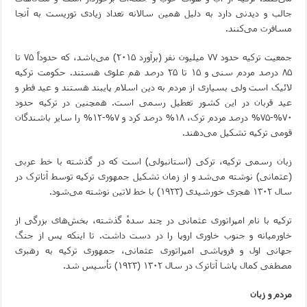
جالب و دیدنی دارد به دلیل همین سالانه تعداد زیادی توریست به آنجا
مسافرت می‌کنند.
جمعیت ترکیه حدود ۷۷ میلیون نفر (برآورد ۲۰۱۵) می‌باشد، که حدوداً ۷۵ تا
۸۵ درصد مردم سنی و ۱۵ تا ۲۵ درصد هم علوی هستند. حکومت ترکیه
لائیک است ولی بسیاری از مردم به دین اسلام پایبند هستند و عید فطر و
عید قربان در این کشور تعطیل رسمی است. همچنین در ترکیه حدود
۷۰%-۷۵% درصد مردم ترک، ۱۸% درصد کرد و ۷%-۱۲% را سایر باشندگان
قومی ترکیه تشکیل می‌دهند.
زبان رسمی ترکیه، ترکی (استانبولی) است که در گذشته با خط عربی
(عثمانی) نوشته می‌شد و از زمان تشکیل جمهوری ترکیه توسط آتاترک در
سال ۱۳۰۲ هجری خورشیدی (۱۹۲۳) با خط لاتین نوشته می‌شود.
ترکیه با نام امپراتوری عثمانی در چند سدهٔ گذشته، بخش‌های بزرگی از
خاورمیانه و جنوب خاوری اروپا را در دست داشت. تا اینکه پس از جنگ
جهانی اول و فروپاشی امپراتوری عثمانی، جمهوری ترکیه به رهبری
مصطفی کمال پاشا آتاترک در سال ۱۳۰۲ (۱۹۲۳) تأسیس شد.
مردم و زبان