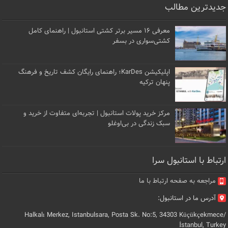
جدیدترین مطالب
معرفی ۱۶ مسیر برتر کشتی استانبول | راهنمای کامل
کشتی‌سواری در بسفر
اپلیکیشن KarDes؛ راهنمای رایگان کشف تاریخ و فرهنگ
پنهان ترکیه
مرکز خرید پولات استانبول | تجربه‌ای متفاوت از خرید و
سبک زندگی در بی‌اوغلو
ارتباط با استانبول سرا
مراجعه به صفحه ارتباط با ما
آدرس ما در استانبول:
Halkalı Merkez, Istanbulsara, Posta Sk. No:5, 34303 Küçükçekmece/
İstanbul, Turkey