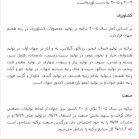
۲۰۰۴ و ۲۰۰۵ به دست آورده‌است.
کشاورزی
بر اساس آمار سال ۲۰۰۵ ترکیه در تولید محصولات کشاورزی در رده هفتم
جهان قراردارد.
ترکیه در تولید فندق، انجیر، زردآلو، گیلاس، به و انار در جهان اول، در تولید
هندوانه، خیار و نخود، دوم، در تولید سیب زمینی، بادمجان، فلفل سبز،
پسته و عدس، سوم، در تولید پیاز و زیتون، چهارم، در تولید چغندر قند،
پنجم، در تولید تنباکو، سیب و چای رتبه ششم جهان، در تولید جو و کتان
رتبه هفتم، درتولید بادام رتبه هشتم، در تولید گندم، چاودار و گریپ فروت
رتبه دهم جهان و در تولید لیمو یازدهمین کشور جهان است.
صنعت
ترکیه در سال ۲۰۰۵ یکی از ۲۰ کشور برتر جهان از لحاظ تولیدات صنعتی
جای گرفت و سهم بخش صنعت در اشتغال ۱۹%، درتولید ملی ۲۹% و در
صادرات ۹۴% را به خود اختصاص داد. بزرگترین صنعت ترکیه نساجی است
که ۱۶٫۳% کل صنایع ترکیه را شامل می‌شود.