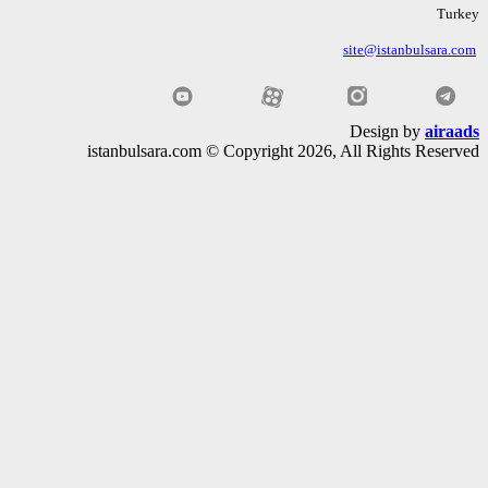
Tu
site@istanbulsara
Design by
air
istanbulsara.com © Copyright 2026, All Rights Rese