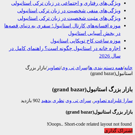
ویژگی‌های رفتاری و اجتماعی در زبان ترکی استانبولی
ویژگی‌های منفی شخصیت در زبان ترکی استانبولی
ویژگی‌های مثبت شخصیت در زبان ترکی استانبولی
موزه افسانه‌های کارتال استانبول؛ سفری به دنیای قصه‌ها
در بخش آسیایی استانبول
موزه ساعت کاخ توپکاپی استانبول
اجاره خانه در استانبول چگونه است؟ راهنمای کامل در
سال 2026
/
همه دسته بندی ها
/
سرای تی وی
/
تصاویر
/
بازار بزرگ
grand bazar)
 بزرگ استانبول(grand bazar)
 علیزاده
تصاویر
,
سرای تی وی
نظری بدهید
902 بازدید
بزرگ استانبول(grand bazar)
Ooops.. Short-code related layout not fo
اک گذاری