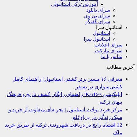
آموزش ترکی استانبولی
سرای دانلود
سرای تی وی
سرای گفتگو
استانبول سرا
استانبول
استانبول سرا
سرای اعلانات
سرای مارکت
تماس با ما
ین مطالب
معرفی ۱۶ مسیر برتر کشتی استانبول | راهنمای کامل
کشتی‌سواری در بسفر
اپلیکیشن KarDes؛ راهنمای رایگان کشف تاریخ و فرهنگ
پنهان ترکیه
مرکز خرید پولات استانبول | تجربه‌ای متفاوت از خرید و
سبک زندگی در بی‌اوغلو
12 اشتباه رایج در دریافت شهروندی ترکیه از طریق خرید
ملک