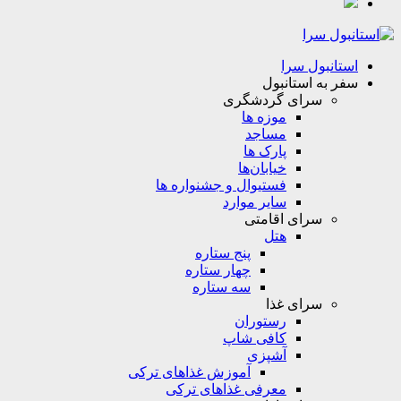
استانبول سرا
سفر به استانبول
سرای گردشگری
موزه ها
مساجد
پارک ها
خیابان‌ها
فستیوال و جشنواره ها
سایر موارد
سرای اقامتی
هتل
پنج ستاره
چهار ستاره
سه ستاره
سرای غذا
رستوران
کافی شاپ
آشپزی
آموزش غذاهای ترکی
معرفی غذاهای ترکی