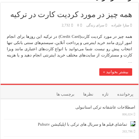
اپلیکیشن KarDes؛ راهنمای رایگان کشف تاریخ و فرهنگ پنهان ترکیه
مرکز خرید پولات استانبول | تجربه‌ای متفاوت از خرید و سبک زندگ
همه چیز در مورد کردیت کارت در ترکیه
12 اشتباه رایج در دریافت شهروندی ترکیه از طریق خرید ملک
سارا علیزاده
سرای زندگی
0
2,732
همه چیز در مورد کردیت کارت(Credit Card) در ترکیه این روزها برای انجام
ویژگی‌های رفتاری و اجتماعی در زبان ترکی استانبولی
امور ارزی مانند خرید اینترنتی و پرداخت آنلاین، سیستم‌های سنتی بانکی تنها
انتخاب پیش رو نیست. شما می‌توانید با انواع کارت‌های اعتباری مانند ویزا
ویژگی‌های منفی شخصیت در زبان ترکی استانبولی
کارت و مسترکارت از سایت‌های مختلف خرید اینترنتی انجام دهید و یا هزینه
…
ویژگی‌های مثبت شخصیت در زبان ترکی استانبولی
بیشتر بخوانید »
موزه افسانه‌های کارتال استانبول؛ سفری به دنیای قصه‌ها در بخ
موزه ساعت کاخ توپکاپی استانبول
پرخواننده
تازه
نظرها
برچسب ها
اصطلاحات عاشقانه ترکی استانبولی
806,024
تماشای فیلم ها و سریال های ترکی با اپلیکیشن Puhutv
263,796