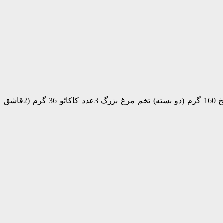
براونی آلبالویی مواد لازم برای تهیه براونی آلبالویی: مواد لازم مقدار لازم کره 180 گرم شکر 180 گرم شکر قهوه ای 95 گرم شکلات تلخ 160 گرم (دو بسته) تخم مرغ بزرگ 3عدد کاکائو 36 گرم (2قاشق