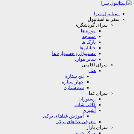
استانبول سرا
سفر به استانبول
سرای گردشگری
موزه ها
مساجد
پارک ها
خیابان‌ها
فستیوال و جشنواره ها
سایر موارد
سرای اقامتی
هتل
پنج ستاره
چهار ستاره
سه ستاره
سرای غذا
رستوران
کافی شاپ
آشپزی
آموزش غذاهای ترکی
معرفی غذاهای ترکی
سرای بازار
مرکز خرید