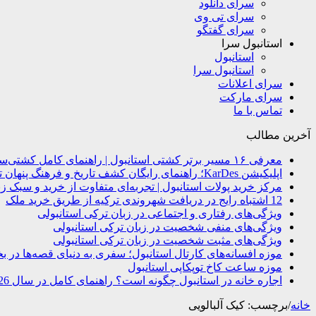
سرای دانلود
سرای تی وی
سرای گفتگو
استانبول سرا
استانبول
استانبول سرا
سرای اعلانات
سرای مارکت
تماس با ما
آخرین مطالب
معرفی ۱۶ مسیر برتر کشتی استانبول | راهنمای کامل کشتی‌سواری در بسفر
اپلیکیشن KarDes؛ راهنمای رایگان کشف تاریخ و فرهنگ پنهان ترکیه
مرکز خرید پولات استانبول | تجربه‌ای متفاوت از خرید و سبک زن
12 اشتباه رایج در دریافت شهروندی ترکیه از طریق خرید ملک
ویژگی‌های رفتاری و اجتماعی در زبان ترکی استانبولی
ویژگی‌های منفی شخصیت در زبان ترکی استانبولی
ویژگی‌های مثبت شخصیت در زبان ترکی استانبولی
موزه افسانه‌های کارتال استانبول؛ سفری به دنیای قصه‌ها در ب
موزه ساعت کاخ توپکاپی استانبول
اجاره خانه در استانبول چگونه است؟ راهنمای کامل در سال 2026
خانه
/
برچسب:
کیک آلبالویی