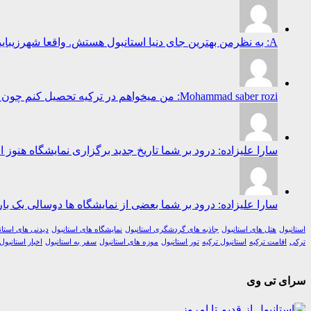
A: به نظرمن بهترین جای دنیا استانبول هستش. واقعا شهرزیباییست...
Mohammad saber rozi: من میخواهم در ترکیه تحصیل کنم چون ترکیه برای تحصیل خیلی پیش رفته است...
سارا علیزاده: درود بر شما تاریخ جدید برگزاری نمایشگاه هنوز 
سارا علیزاده: درود بر شما بعضی از نمایشگاه ها دوسالی یک بار 
استانبول
هتل های استانبول
جاذبه های گردشگری استانبول
نمایشگاه های استانبول
دیدنی های استان
ترکی
اقامت ترکیه
استانبول ترکیه
تور استانبول
موزه های استانبول
سفر به استانبول
اخبار استانبول
سرای تی وی