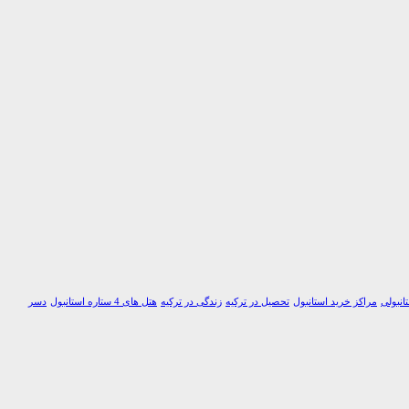
انبولی
مراکز خرید استانبول
تحصیل در ترکیه
زندگی در ترکیه
هتل های 4 ستاره استانبول
دسر