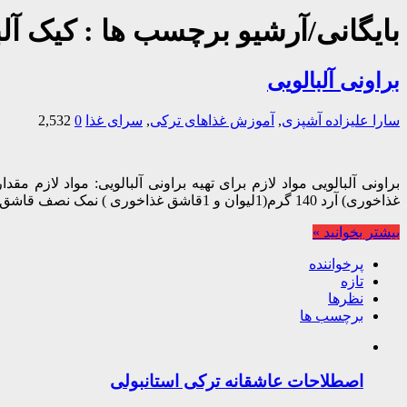
بایگانی/آرشیو برچسب ها :
کیک آلب
براونی آلبالویی
سارا علیزاده
آشپزی
,
آموزش غذاهای ترکی
,
سرای غذا
0
2,532
غذاخوری) آرد 140 گرم(1لیوان و 1قاشق غذاخوری ) نمک نصف قاشق چای خوری …
بیشتر بخوانید »
پرخواننده
تازه
نظرها
برچسب ها
اصطلاحات عاشقانه ترکی استانبولی