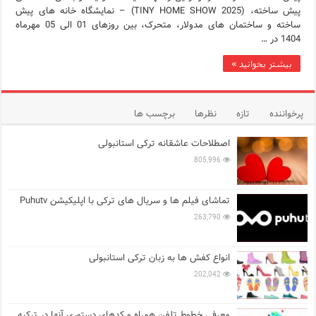
پیش ساخته، (2025 TINY HOME SHOW) – نمایشگاه خانه های پیش
ساخته و ساختمان های مدولار، متحرک، بین روزهای 01 الی 05 مهرماه
1404 در …
بیشتر بخوانید »
پرخواننده
تازه
نظرها
برچسب ها
اصطلاحات عاشقانه ترکی استانبولی
805,996
تماشای فیلم ها و سریال های ترکی با اپلیکیشن Puhutv
263,790
انواع کفش ها به زبان ترکی استانبولی
202,042
معرفی خطوط تلفن همراه و کدهای دستوری آنها در ترکیه