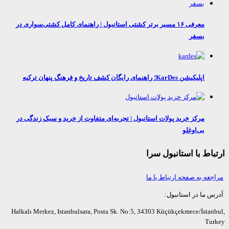
معرفی ۱۶ مسیر برتر کشتی استانبول | راهنمای کامل کشتی‌سواری در
بسفر
اپلیکیشن KarDes؛ راهنمای رایگان کشف تاریخ و فرهنگ پنهان ترکیه
مرکز خرید پولات استانبول | تجربه‌ای متفاوت از خرید و سبک زندگی در
بی‌اوغلو
اط با استانبول سرا
عه به صفحه ارتباط با ما
ما در استانبول:
Halkalı Merkez, Istanbulsara, Posta Sk. No:5, 34303 Küçükçekmece/İsta
Tu