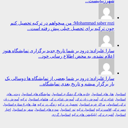
شهرزیباییست...
Mohammad saber rozi: من میخواهم در ترکیه تحصیل کنم
چون ترکیه برای تحصیل خیلی پیش رفته است...
سارا علیزاده: درود بر شما تاریخ جدید برگزاری نمایشگاه هنوز
اعلام نشده، به محض اطلاع رسانی خود...
سارا علیزاده: درود بر شما بعضی از نمایشگاه ها دوسالی یک
بار برگزار میشه و تاریخ بعدی نمایشگاه...
ول
هتل های استانبول
جاذبه های گردشگری استانبول
نمایشگاه های استانبول
دیدنی های
ول
غذای ترکی
آموزش زبان ترکی
آموزش غذای ترکی
هتلهای استانبول
ترکیه
آموزش زبان
استانبولی
مراکز خرید استانبول
تحصیل در ترکیه
زندگی در ترکیه
هتل های 4 ستاره استانبول
رکی
اقامت ترکیه
استانبول ترکیه
تور استانبول
موزه های استانبول
سفر به استانبول
اخبار
ول
آشپزی ترکی
اپلیکیشن های ترکیه
استانبول گردی