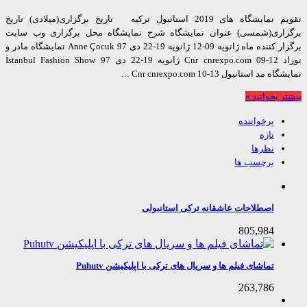
تقویم نمایشگاه های 2019 استانبول ترکیه تاریخ برگزاری(میلادی) تاریخ
اری(شمسی) عنوان نمایشگاه شرح نمایشگاه محل برگزاری وب سایت
برگزار کننده ماه ژانویه 09-12 ژانویه 19-22 دی 97 Anne Çocuk نمایشگاه مادر و
نوزاد Cnr cnrexpo.com 09-12 ژانویه 19-22 دی 97 İstanbul Fashion Show
مد استانبول Cnr cnrexpo.com 10-13 …
 بخوانید »
پرخواننده
تازه
نظرها
برچسب ها
اصطلاحات عاشقانه ترکی استانبولی
805,984
تماشای فیلم ها و سریال های ترکی با اپلیکیشن Puhutv
263,786