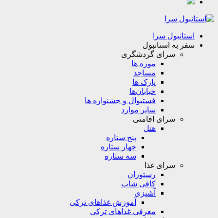
استانبول سرا
سفر به استانبول
سرای گردشگری
موزه ها
مساجد
پارک ها
خیابان‌ها
فستیوال و جشنواره ها
سایر موارد
سرای اقامتی
هتل
پنج ستاره
چهار ستاره
سه ستاره
سرای غذا
رستوران
کافی شاپ
آشپزی
آموزش غذاهای ترکی
معرفی غذاهای ترکی