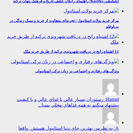
اپلیکیشن KarDes؛ راهنمای رایگان کشف تاریخ و فرهنگ پنهان ترکیه
مرکز خرید پولات استانبول | تجربه‌ای متفاوت از خرید و سبک زندگی در
بی‌اوغلو
12 اشتباه رایج در دریافت شهروندی ترکیه از طریق خرید ملک
ویژگی‌های رفتاری و اجتماعی در زبان ترکی استانبولی
Hamid: رستوران بسيار عالي با غذاي عالي و با كيفيت
پيشنهاد ميكنم به همه غذاهاي محلي بسيا...
A: به نظرمن بهترین جای دنیا استانبول هستش. واقعا