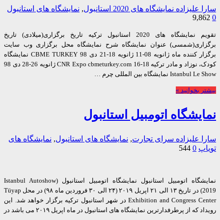
 علیزاده
نمایشگاه های 2020 استانبول
,
نمایشگاه های استانبول
9,8
تقویم نمایشگاه های 2020 استانبول ترکیه تاریخ برگزاری(میلادی) تاریخ
اری(شمسی) عنوان نمایشگاه شرح نمایشگاه محل برگزاری وب سایت
برگزار کننده ماه ژانویه 08-11 ژانویه 18-21 دی 98 CBME TURKEY نمایشگاه
کودک، نوزاد و مادر ترکیه CNR Expo cbmeturkey.com 16-18 ژانویه 26-28 دی 98
Istan نمایشگاه بین المللی چرم …
 بخوانید »
یشگاه اتومبیل استانبول
 علیزاده
سرای تجارت
,
نمایشگاه های استانبول
,
نمایشگاه های
پ
0
544
نمایشگاه اتومبیل استانبول نمایشگاه اتومبیل استانبول (Istanbul Autoshow
2019) در تاریخ ۱۳ الی ۲۱ اپریل ۲۰۱۹ (۲۴ الی ۳۰ فروردین ماه ۹۸) در محل Tüyap
Exhibition and Congress Center در شهر استانبول ترکیه برگزار خواهد شد. این
رویداد که از پرطرفدارترین نمایشگاه های استانبول در ماه اپریل ۲۰۱۹ می باشد در