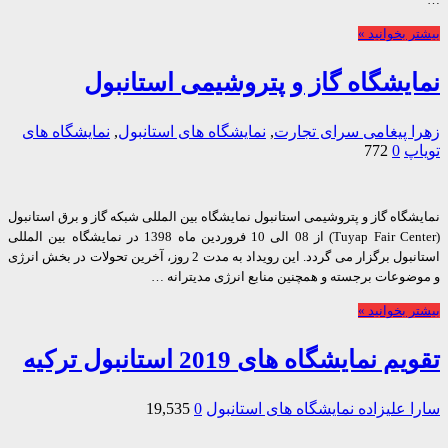
 بخوانید »
یشگاه گاز و پتروشیمی استانبول
 پیغامی
سرای تجارت
,
نمایشگاه های استانبول
,
نمایشگاه های
پ
0
772
گاه گاز و پتروشیمی استانبول نمایشگاه بین المللی شبکه گاز و برق استانبول
(Tuyap Fair Center) از 08 الی 10 فروردین ماه 1398 در نمایشگاه بین المللی
استانبول برگزار می گردد. این رویداد به مدت 2 روز، آخرین تحولات در بخش انرژی
ضوعات برجسته و همچنین منابع انرژی مدیترانه …
 بخوانید »
 نمایشگاه های 2019 استانبول ترکیه
 علیزاده
نمایشگاه های استانبول
0
19,535