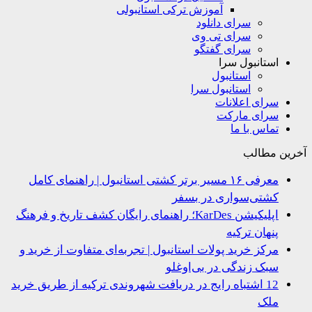
آموزش ترکی استانبولی
سرای دانلود
سرای تی وی
سرای گفتگو
استانبول سرا
استانبول
استانبول سرا
سرای اعلانات
سرای مارکت
تماس با ما
ین مطالب
معرفی ۱۶ مسیر برتر کشتی استانبول | راهنمای کامل
کشتی‌سواری در بسفر
اپلیکیشن KarDes؛ راهنمای رایگان کشف تاریخ و فرهنگ
پنهان ترکیه
مرکز خرید پولات استانبول | تجربه‌ای متفاوت از خرید و
سبک زندگی در بی‌اوغلو
12 اشتباه رایج در دریافت شهروندی ترکیه از طریق خرید
ملک