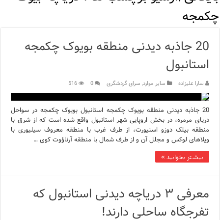
اپلیکیشن KarDes؛ راهنمای رایگان کشف تاریخ و فرهنگ پنهان ترکیه
چکمجه
مرکز خرید پولات استانبول | تجربه‌ای متفاوت از خرید و سبک زندگی
20 جاذبه دیدنی منطقه بویوک چکمجه
12 اشتباه رایج در دریافت شهروندی ترکیه از طریق خرید ملک
استانبول
ویژگی‌های رفتاری و اجتماعی در زبان ترکی استانبولی
سارا علیزاده
سایر موارد
,
سرای گردشگری
0
516
ویژگی‌های منفی شخصیت در زبان ترکی استانبولی
20 جاذبه دیدنی منطقه بویوک چکمجه استانبول بویوک چکمجه در سواحل
ویژگی‌های مثبت شخصیت در زبان ترکی استانبولی
دریای مرمره، در بخش اروپایی شهر استانبول واقع شده است که از شرق با
منطقه بیلک دوزو اسنیورت، از طرف غرب با منطقه معروف سیلیوری با
موزه افسانه‌های کارتال استانبول؛ سفری به دنیای قصه‌ها در بخ
ویلاهای لوکس و مجلل آن و از طرف شمال با منطقه آرناؤوت کوی …
موزه ساعت کاخ توپکاپی استانبول
بیشتر بخوانید »
معرفی ۳ دریاچه دیدنی استانبول که
تفرجگاه ساحلی دارند!