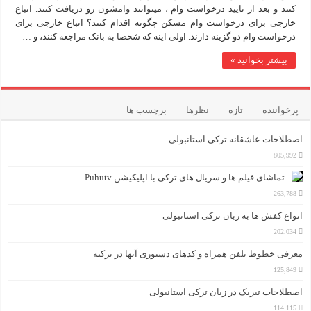
کنند و بعد از تایید درخواست وام ، میتوانند وامشون رو دریافت کنند. اتباع
ویژگی‌های مثبت شخصیت در زبان ترکی استانبولی
خارجی برای درخواست وام مسکن چگونه اقدام کنند؟ اتباع خارجی برای
درخواست وام دو گزینه دارند. اولی اینه که شخصا به بانک مراجعه کنند، و …
موزه افسانه‌های کارتال استانبول؛ سفری به دنیای قصه‌ها در بخ
بیشتر بخوانید »
موزه ساعت کاخ توپکاپی استانبول
اجاره خانه در استانبول چگونه است؟ راهنمای کامل در سال 2026
پرخواننده
تازه
نظرها
برچسب ها
اصطلاحات عاشقانه ترکی استانبولی
805,992
تماشای فیلم ها و سریال های ترکی با اپلیکیشن Puhutv
263,788
انواع کفش ها به زبان ترکی استانبولی
202,034
معرفی خطوط تلفن همراه و کدهای دستوری آنها در ترکیه
125,849
اصطلاحات تبریک در زبان ترکی استانبولی
114,115