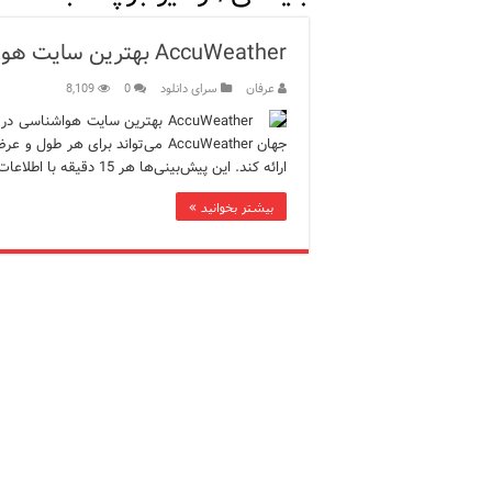
ویژگی‌های رفتاری و اجتماعی 
AccuWeather بهترین سایت هواشناسی در ترکیه
ویژگی‌های منفی شخصیت در ز
عرفان
سرای دانلود
0
8,109
ویژگی‌های مثبت شخصیت در ز
جهان AccuWeather می‌تواند برای 
موزه افسانه‌های کارتال است
ارائه کند. این پیش‌بینی‌ها هر 15 دقیقه با اطلاعات 15 روز آینده به‌روزرسانی می‌شوند. همچنین این اپلیکیشن از 33 …
موزه ساعت کاخ توپکاپی استا
بیشتر بخوانید »
اجاره خانه در استانبول چگونه