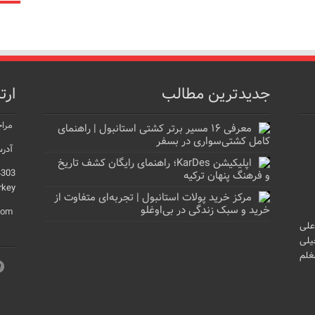
جدیدترین مطالب
ارت
مراج
معرفی ۱۶ مسیر برتر کشتی استانبول | راهنمای
کامل کشتی‌سواری در بسفر
آدرس
اپلیکیشن KarDes؛ راهنمای رایگان کشف تاریخ
4303
و فرهنگ پنهان ترکیه
rkey
مرکز خرید پولات استانبول | تجربه‌ای متفاوت از
خرید و سبک زندگی در بی‌اوغلو
com
علی
یلی
غلم