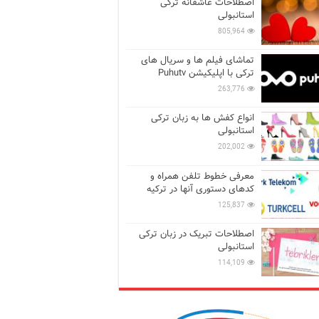
اصطلاحات عاشقانه ترکی
استانبولی
805,964
تماشای فیلم ها و سریال های
ترکی با اپلیکیشن Puhutv
263,776
انواع کفش ها به زبان ترکی
استانبولی
202,002
معرفی خطوط تلفن همراه و
کدهای دستوری آنها در ترکیه
125,837
اصطلاحات تبریک در زبان ترکی
استانبولی
114,109