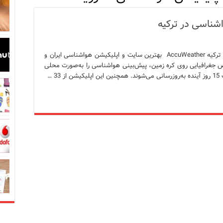
در زبان ترکی استانبولی
بان ترکی استانبولی
بان ترکی استانبولی
AccuWeather بهترین سایت هواشناسی در ترکیه AccuWeather بهترین سایت و اپلیکیشن هواشناسی ایران و
هر طول و عرض جغرافیایی روی کره زمین، پیش‌بینی هواشناسی را به‌صورت محلی
انبول؛ سفری به دنیای قصه‌ها در بخش آسیایی استانبول
نبول
 است؟ راهنمای کامل در سال 2026